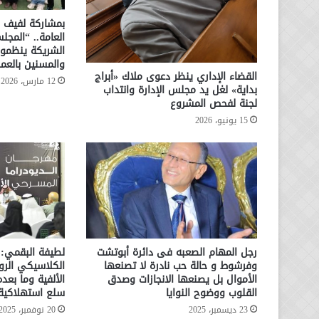
بمشاركة لفيف م
العامة.. “المج
الشريكة ينظمون
والمسنين بالعمر
القضاء الإداري ينظر دعوى ملاك «أبراج
12 مارس، 2026
بداية» لغل يد مجلس الإدارة وانتداب
لجنة لفحص المشروع
15 يونيو، 2026
رجل المهام الصعبه فى دائرة أبوتشت
لطيفة البقمي:
وفرشوط و حالة حب نادرة لا تصنعها
الكلاسيكي الر
الأموال بل يصنعها الانجازات وصدق
الألفية وما بعد
القلوب ووضوح النوايا
سلع استهلاكية
23 ديسمبر، 2025
20 نوفمبر، 2025