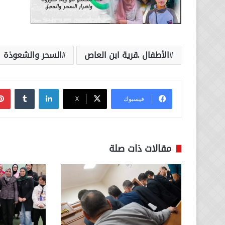
الأطفال .قرية ابن العاص
السحر والشعوذة
لينكدإن
فيسبوك
‫X
مقالات ذات صلة