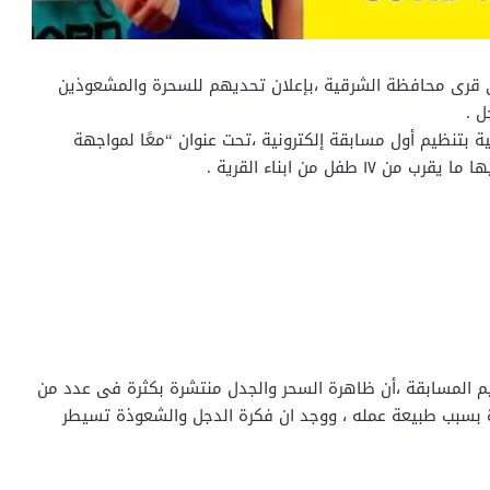
 عجيبة ،قام اكثر من 17 طفلا بإحدى قرى محافظة الشرقية ،بإعلان تحديهم للسحرة والمشعوذين
ل .
بتنظيم أول مسابقة إلكترونية ،تحت عنوان “معًا لمواجهة
ل من ابناء القرية .
م المسابقة ،أن ظاهرة السحر والجدل منتشرة بكثرة فى عدد من
ة بسبب طبيعة عمله ، ووجد ان فكرة الدجل والشعوذة تسيطر