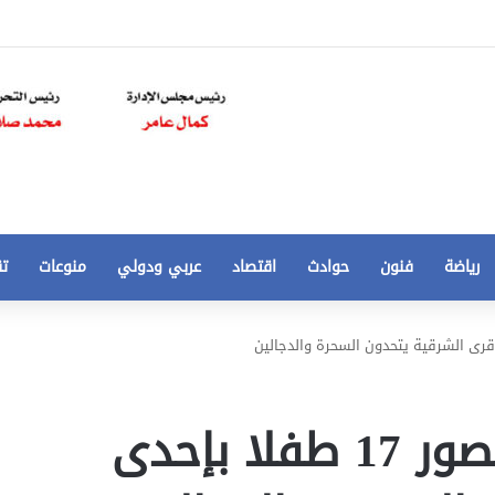
رياضة
فنون
حوادث
اقتصاد
عربي ودولي
منوعات
تق
تخفيض
سعر
المتر
من
صدق أولا تصدق ..بالصور 17 طفلا بإحدى
250
21 أغسطس، 2020
الي
 مخالفات
تخفيض سعر المتر من 250 الي 50 جنيها
50