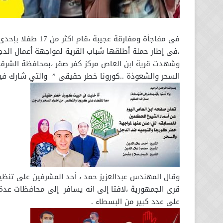
فى مفاجأة ومفارقة
،فى إطار حملة أطلقها شباب القرية لمواجهة أعمال الدج
وشهدت قرية ابن العاص مركز كفر صقر ،بمحافظة الشرقية 
السحر والشعوذة ..كورونا خطر حقيقى ” والتي شارك فيها ما يقرب من ١٧ طف
وقال المهندس عبدالعزيز حمد ، أحد المشرفين على تنظي
قرى الجمهورية ،لافتا إلى انه يسافر إلى محافظات عد
على عدد كبير من البسطاء .