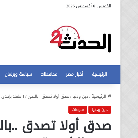
الخميس, 6 أغسطس 2026
الرئيسية
أخبار مصر
محافظات
سياسة وبرلمان
عاجل
الرئيسية
/
دين ودنيا
/
صدق أولا تصدق ..بالصور 17 طفلا بإحدى قرى الشرقية يتحدون السحرة والدجالين
تطورات
جديدة
دين ودنيا
منوعات
في
أزمة
12 أغسطس، 2020
مخالفات
عاجل تطورات جديدة في أزمة
البناء