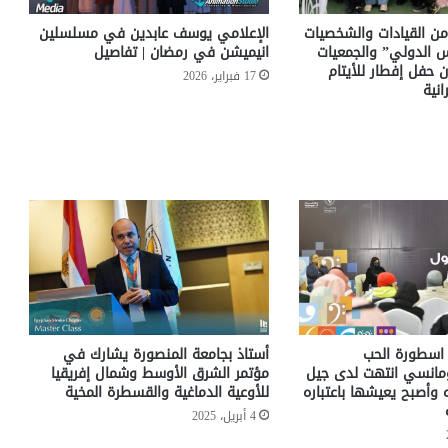
ن القيادات والشخصيات
الإعلامي يوسف عابدين في مسلسلين
لس الدولي” والجمعيات
انيميشن في رمضان | تفاصيل
 حفل إفطار للأيتام
17 فبراير، 2026
انية
 اسطورة الحب
أستاذ بجامعة المنصورة يشارك في
ومانسي انتهت لدى جيل
مؤتمر الشرق الأوسط وشمال إفريقيا
ه وأصبح يعيشها باعتباره
للأوعية الدماغية والقسطرة المخية
4 أبريل، 2025