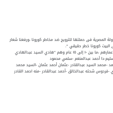
ة المصرية فى حملتها للترويج ضد مخاطر كورونا ،ورفعنا شعار
البيت كورونا خطر حقيقي “.
وأضاف ان الأطفال الذين اشتركوا فى المسابقة تراوحت أعمارهم ،ما بين ١٠ إلى ١٥ عام وهم “هادي السيد عبدالهادي
سليم-دا أحمد عبدالمنعم -سلمي محمود
 -محمد السيد عبدالقادر -عثمان أحمد عثمان -السيد محمد
 -فردوس شحته عبدالخالق -أحمد عبدالقادر -منه احمد القادر