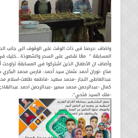
واضاف :حرصنا فى ذات الوقت على الوقوف الى جانب الدول
المسابقة ” معًا نقضى على السحر والشعوذة ..خليك فى 
مناع -نوران أحمد عثمان سيد أحمد- فارس محمد البكري 
عبدالعاطى النجار -محمد سعيد -فاطمه طلعت-اسلام محمد
كمال -عبدالرحمن محمد سمير -عبدالرحمن احمد عبدالهادي
-ملك السيد فتحي”.