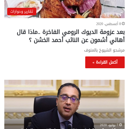
تقارير وحوارات
8 أغسطس، 2020
بعد عزومة الديوك الرومي الفاخرة ..ماذا قال
أهالي أشمون عن النائب أحمد الخشن ؟
مرشحو الشيوخ بالمنوف
أكمل القراءة »
تحركات
مع
حكومية
الم
لحسم
..
قانون
إلي
الإيجار
الم
القديم..والبرلمان:
الم
جاهزون
للص
لإقراره
من
7 يوليو، 2020