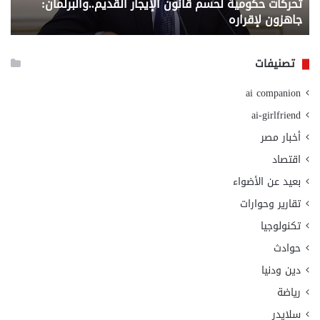
تحركات حكومية لحسم قانون الإيجار القديم..والبرلمان:
م
وزا
جاهزون لإقراره
و
الت
الا
تصنيفات
ai companion
ai-girlfriend
أخبار مصر
اقتصاد
بعيد عن الأضواء
تقارير وحوارات
تكنولوجيا
حوادث
دين ودنيا
رياضة
سلايدر