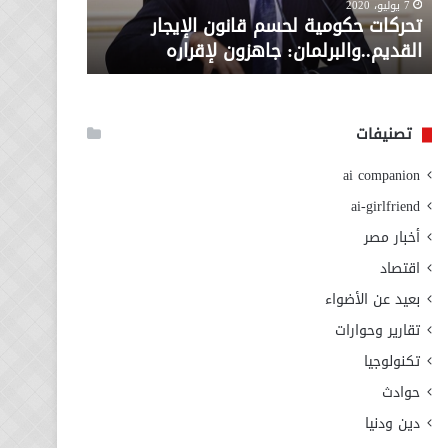
معاش المط
7 يوليو، 2020
لإقراره
من
تحركات حكومية لحسم قانون الإيجار
المطلوبة ل
وزارة
القديم..والبرلمان: جاهزون لإقراره
الاجتماعي
التضامن
الاجتماعي
تصنيفات
ai companion
ai-girlfriend
أخبار مصر
اقتصاد
بعيد عن الأضواء
تقارير وحوارات
تكنولوجيا
حوادث
دين ودنيا