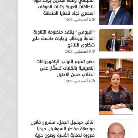
السيسي وملك البحرين يؤكد قوة
التحالفات العربية وثبات الموقف
المصري تجاه قضايا المنطقة
6 أغسطس، 2026
“البيومي” ينتقد منظومة الثانوية
العامة ويطالب بإجابات حاسمة على
شكاوى النتائج
6 أغسطس، 2026
عضو تعليم النواب: الإنفوجرافات
التعريفية بالكليات تسهّل على
الطلاب حسن الاختيار
6 أغسطس، 2026
النائب ميشيل الجمل: مشروع قانون
مواجهة مخاطر السوشيال ميديا
ضرورة لحماية الأسرة وصون حرية