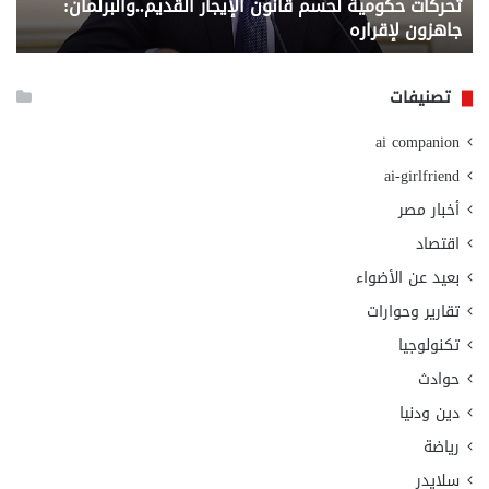
تحركات حكومية لحسم قانون الإيجار القديم..والبرلمان:
م
وزا
جاهزون لإقراره
و
الت
الا
تصنيفات
ai companion
ai-girlfriend
أخبار مصر
اقتصاد
بعيد عن الأضواء
تقارير وحوارات
تكنولوجيا
حوادث
دين ودنيا
رياضة
سلايدر