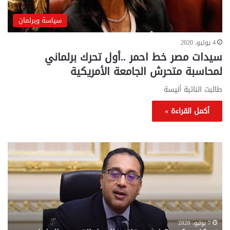
سياسة وبرلمان
4 يوليو، 2020
سيدات مصر خط احمر ..أول تحرك برلماني
لمحاسبة متحرش الجامعة الأمريكية
طالبت النائبة أنيسة
أكمل القراءة »
تحركات
مع
حكومية
الم
لحسم
..
قانون
إلي
الإيجار
الم
القديم..والبرلمان:
الم
جاهزون
للص
لإقراره
من
7 يوليو، 2020