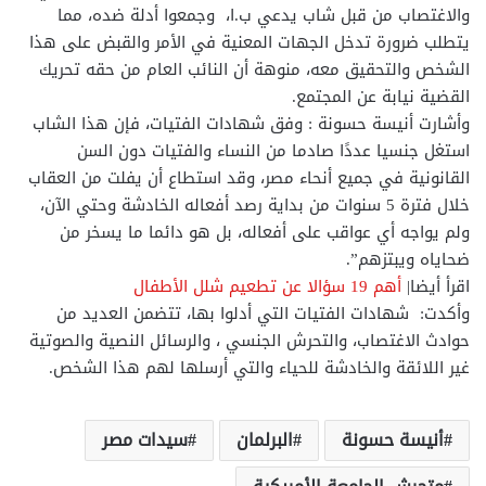
والاغتصاب من قبل شاب يدعي ب.ا، وجمعوا أدلة ضده، مما
يتطلب ضرورة تدخل الجهات المعنية في الأمر والقبض على هذا
الشخص والتحقيق معه، منوهة أن النائب العام من حقه تحريك
القضية نيابة عن المجتمع.
وأشارت أنيسة حسونة : وفق شهادات الفتيات، فإن هذا الشاب
استغل جنسيا عددًا صادما من النساء والفتيات دون السن
القانونية في جميع أنحاء مصر، وقد استطاع أن يفلت من العقاب
خلال فترة 5 سنوات من بداية رصد أفعاله الخادشة وحتي الآن،
ولم يواجه أي عواقب على أفعاله، بل هو دائما ما يسخر من
ضحاياه ويبتزهم”.
اقرأ أيضا|
أهم 19 سؤالا عن تطعيم شلل الأطفال
وأكدت: شهادات الفتيات التي أدلوا بها، تتضمن العديد من
حوادث الاغتصاب، والتحرش الجنسي ، والرسائل النصية والصوتية
غير اللائقة والخادشة للحياء والتي أرسلها لهم هذا الشخص.
أنيسة حسونة
البرلمان
سيدات مصر