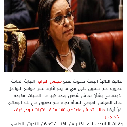
طالبت النائبة أنيسة حسونة عضو
مجلس النواب
، النيابة العامة
بضرورة فتح تحقيق عاجل في ما يتم اثارته على مواقع التواصل
الاجتماعي بشأن تحرش شخص بعدد كبير من الفتيات، مؤيدة
تحرك المجلس القومي للمرأة تجاه فتح تحقيق في تلك الوقائع.
اقرأ أيضا|
طالب تحرش واغتصب 100 فتاة.. فتيات تروى كيف
استدرجهن
وقالت النائبة: هناك الكثير من الفتيات تعرضن للتحرش الجنسي