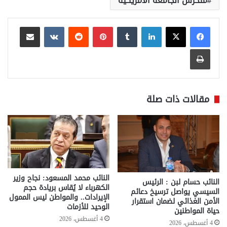
متحرش الجامعة الأمريكية
لينكدإن
بينتيريست
مشاركة عبر البريد
طباعة
مقالات ذات صلة
النائب محمد المسعود: نجاح وزير
النائب حسام لبن : الرئيس
الكهرباء لا يُقاس بريادة حجم
السيسي يواصل ترسيخ دعائم
الإيرادات.. والمواطن ليس الممول
الأمن الغذائي لضمان استقرار
الوحيد للأزمات
حياة المواطنين
4 أغسطس، 2026
4 أغسطس، 2026