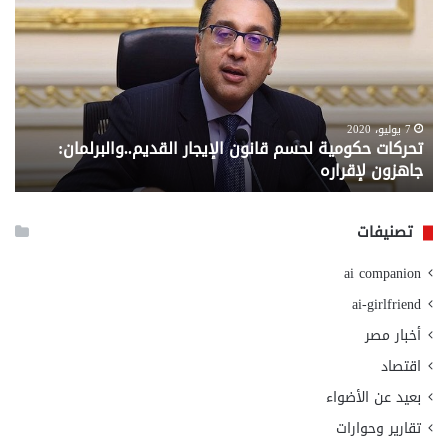
حكومية
الم
لحسم
..
قانون
إلي
الإيجار
الم
القديم..والبرلمان:
الم
جاهزون
للص
لإقراره
من
7 يوليو، 2020
تحركات حكومية لحسم قانون الإيجار القديم..والبرلمان:
م
وزا
جاهزون لإقراره
و
الت
الا
تصنيفات
ai companion
ai-girlfriend
أخبار مصر
اقتصاد
بعيد عن الأضواء
تقارير وحوارات