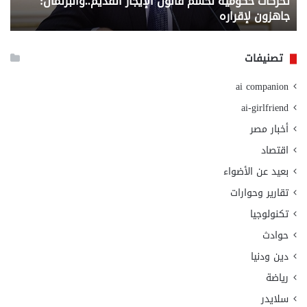
تحركات حكومية لحسم قانون الإيجار القديم..والبرلمان:
م
وزا
جاهزون لإقراره
و
الت
الا
تصنيفات
ai companion
ai-girlfriend
أخبار مصر
اقتصاد
بعيد عن الأضواء
تقارير وحوارات
تكنولوجيا
حوادث
دين ودنيا
رياضة
سلايدر