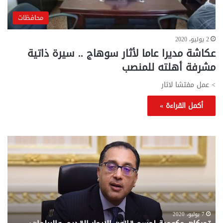
محافظات
2 يوليو، 2020
عكاشة مديرا عاما لأثار سوهاج .. سيرة ذاتية
مشرفة أهلته للمنصب
> عمل مفتشا لاثار
أكمل القراءة »
تحركات
مع
حكومية
الم
لحسم
..
قانون
إلي
الإيجار
الم
القديم..والبرلمان:
الم
جاهزون
للص
لإقراره
من
7 يوليو، 2020