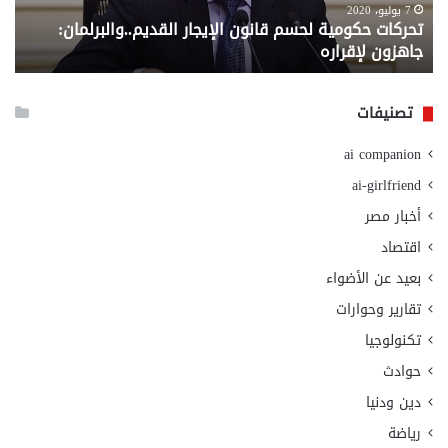
لإقراره
من
7 يوليو، 2020
تحركات حكومية لحسم قانون الإيجار القديم..والبرلمان:
م
وزا
جاهزون لإقراره
و
الت
الا
تصنيفات
ai companion
ai-girlfriend
أخبار مصر
اقتصاد
بعيد عن الأضواء
تقارير وحوارات
تكنولوجيا
حوادث
دين ودنيا
رياضة