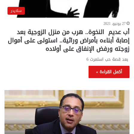
سلايدر
27 يونيو، 2021
أب عديم النخوة.. هرب من منزل الزوجية بعد
إصابة أبناءه بأمراض وراثية.. استولى على أموال
زوجته ورفض الإنفاق على أولاده
بعد قصة حب استمرت 6
أكمل القراءة »
تحركات
مع
حكومية
الم
لحسم
..
قانون
إلي
الإيجار
الم
القديم..والبرلمان:
الم
جاهزون
للص