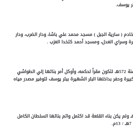
ئر يوسف.
دم ( سارية الجبل ) مسجد محمد علي باشا، ودار الضرب، ودار
رة وسراي العدل، ومسجد أحمد كتخدا العزب .
وكان السلطان صلاح الدين الأيوبي قد شرع في بنائها سنة 572هـ لتكون مقراً لحكمه، وأوكل أمر بنائها إلي الطواشي
بيرة وحفر بداخلها البئر الشهيرة ببئر يوسف لتوفير مصدر مياه
جدير بالذكر أن صلاح الدين الأيوبي قد توفي سنة 589هـ ولم يكن بناء القلعة قد اكتمل واتم بنائها السلطان الكامل