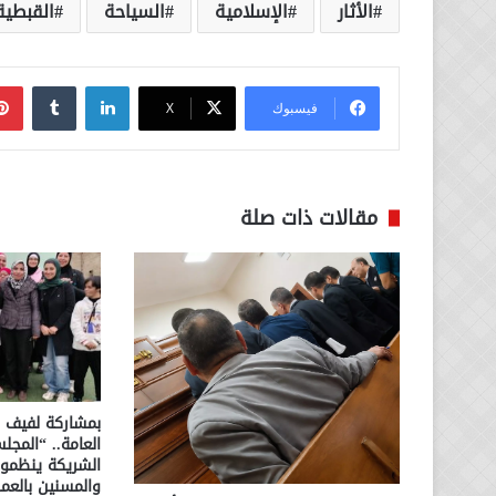
الأثار
الإسلامية
السياحة
القبطية
لينكدإن
فيسبوك
‫X
مقالات ذات صلة
بمشاركة لفيف م
العامة.. “المج
الشريكة ينظمون
والمسنين بالعمر