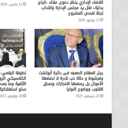
القضاء الإداري ينظر دعوى ملاك «أبراج
12 مارس، 2026
بداية» لغل يد مجلس الإدارة وانتداب
لجنة لفحص المشروع
15 يونيو، 2026
رجل المهام الصعبه فى دائرة أبوتشت
لطيفة البقمي:
وفرشوط و حالة حب نادرة لا تصنعها
الكلاسيكي الر
الأموال بل يصنعها الانجازات وصدق
الألفية وما بعد
القلوب ووضوح النوايا
سلع استهلاكية
23 ديسمبر، 2025
20 نوفمبر، 2025