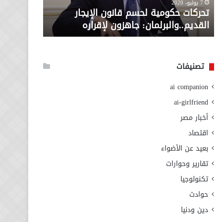
معاش المط
7 يوليو، 2020
لإقراره
من
تحركات حكومية لحسم قانون الإيجار
المطلوبة ل
وزارة
القديم..والبرلمان: جاهزون لإقراره
الاجتماعي
التضامن
الاجتماعي
تصنيفات
ai companion
ai-girlfriend
أخبار مصر
اقتصاد
بعيد عن الأضواء
تقارير وحوارات
تكنولوجيا
حوادث
دين ودنيا