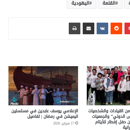
القلعة
اليهودية
بينتيريست
مشاركة عبر البريد
طباعة
ن القيادات والشخصيات
الإعلامي يوسف عابدين في مسلسلين
لس الدولي” والجمعيات
انيميشن في رمضان | تفاصيل
 حفل إفطار للأيتام
17 فبراير، 2026
انية