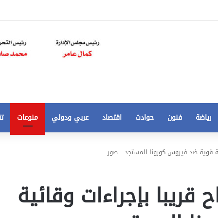
رياضة
فنون
حوادث
اقتصاد
عربي ودولي
منوعات
تق
تخفيض
ية قوية ضد فيروس كورونا المستجد .. صور
سعر
المتر
من
 قريبا بإجراءات وقائية
250
21 أغسطس، 2020
الي
 مخالفات
تخفيض سعر المتر من 250 الي 50 جنيها
50