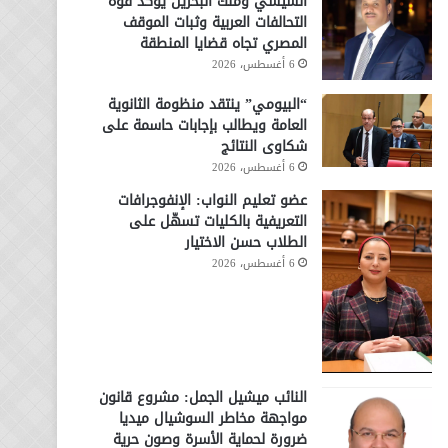
السيسي وملك البحرين يؤكد قوة
التحالفات العربية وثبات الموقف
المصري تجاه قضايا المنطقة
6 أغسطس، 2026
“البيومي” ينتقد منظومة الثانوية
العامة ويطالب بإجابات حاسمة على
شكاوى النتائج
6 أغسطس، 2026
عضو تعليم النواب: الإنفوجرافات
التعريفية بالكليات تسهّل على
الطلاب حسن الاختيار
6 أغسطس، 2026
النائب ميشيل الجمل: مشروع قانون
مواجهة مخاطر السوشيال ميديا
ضرورة لحماية الأسرة وصون حرية