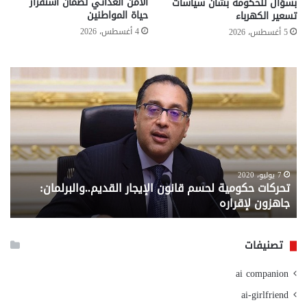
الأمن الغذائي لضمان استقرار
بسؤال للحكومة بشأن سياسات
حياة المواطنين
تسعير الكهرباء
4 أغسطس، 2026
5 أغسطس، 2026
تحركات
مع
حكومية
الم
لحسم
..
قانون
إلي
الإيجار
الم
القديم..والبرلمان:
الم
جاهزون
للص
لإقراره
من
7 يوليو، 2020
تحركات حكومية لحسم قانون الإيجار القديم..والبرلمان:
م
وزا
جاهزون لإقراره
و
الت
الا
تصنيفات
ai companion
ai-girlfriend