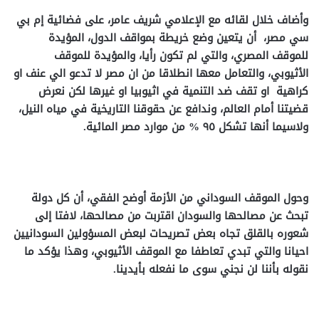
وأضاف خلال لقائه مع الإعلامي شريف عامر، على فضائية إم بي
سي مصر، أن يتعين وضع خريطة بمواقف الدول، المؤيدة
للموقف المصري، والتي لم تكون رأيا، والمؤيدة للموقف
الأثيوبي، والتعامل معها انطلاقا من ان مصر لا تدعو الي عنف او
كراهية او تقف ضد التنمية في اثيوبيا او غيرها لكن نعرض
قضيتنا أمام العالم، وندافع عن حقوقنا التاريخية في مياه النيل،
ولاسيما أنها تشكل ٩٥ % من موارد مصر المائية.
وحول الموقف السوداني من الأزمة أوضح الفقي، أن كل دولة
تبحث عن مصالحها والسودان اقتربت من مصالحها، لافتا إلى
شعوره بالقلق تجاه بعض تصريحات لبعض المسؤولين السودانيين
احيانا والتي تبدي تعاطفا مع الموقف الأثيوبي، وهذا يؤكد ما
نقوله بأننا لن نجني سوى ما نفعله بأيدينا.