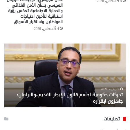
5 أغسطس، 2026
السيسي بشأن الأمن الغذائي
والحماية الاجتماعية تعكس رؤية
استباقية لتأمين احتياجات
المواطنين واستقرار الأسواق
4 أغسطس، 2026
تحركات
مع
حكومية
الم
لحسم
..
قانون
إلي
الإيجار
الم
القديم..والبرلمان:
الم
جاهزون
للص
لإقراره
من
7 يوليو، 2020
تحركات حكومية لحسم قانون الإيجار القديم..والبرلمان:
م
وزا
جاهزون لإقراره
و
الت
الا
تصنيفات