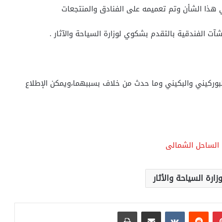
 هذا الشأن وتم تعميمه على الفنادق والمنتجعات
ت الفندقية بالتقدم بشكوي لوزارة السياحة والآثار .
 مفصلا عن البوركيني والبكيني وما حدث من خلاف بسببهما،ويمكن الإطلاع
ى الساحل الشمالى
زارة السياحة والأثار
بينتيريست
مشاركة عبر البريد
طباعة