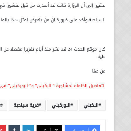
مشيرا إلى أن الوزارة كانت قد أصدرت من قبل منشورا في
السياحية،وأكد على ضرورة ان من يتعرض لمثل هذا بالمنشآ
كان موقع الحدث 24 قد نشر منذ أيام تقريرا
عليه
من هنا
التفاصيل الكاملة لمشاجرة ” البكينى” و” البوركينى” ف
البكيني
البوركيني
قرية سياحية
و
لينكدإن
فيسبوك
‫X