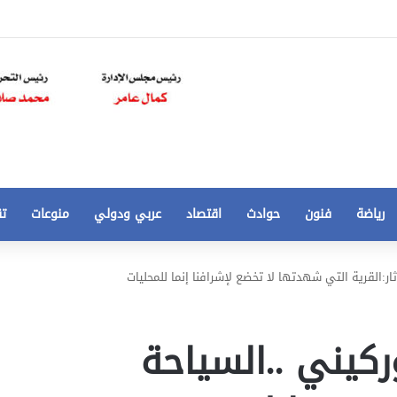
رياضة
فنون
حوادث
اقتصاد
عربي ودولي
منوعات
تق
تخفيض
ار:القرية التي شهدتها لا تخضع لإشرافنا إنما للمحليات
سعر
المتر
من
ركيني ..السياحة
250
21 أغسطس، 2020
الي
 مخالفات
تخفيض سعر المتر من 250 الي 50 جنيها
50