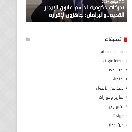
معاش المط
7 يوليو، 2020
لإقراره
من
تحركات حكومية لحسم قانون الإيجار
المطلوبة ل
وزارة
القديم..والبرلمان: جاهزون لإقراره
الاجتماعي
التضامن
الاجتماعي
تصنيفات
ai companion
ai-girlfriend
أخبار مصر
اقتصاد
بعيد عن الأضواء
تقارير وحوارات
تكنولوجيا
حوادث
دين ودنيا