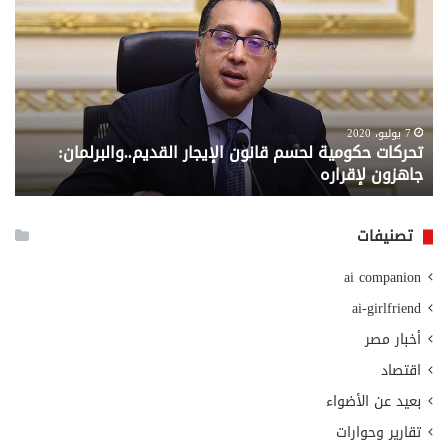
حكومية
الم
لحسم
..
قانون
إلي
الإيجار
الم
القديم..والبرلمان:
الم
جاهزون
للص
لإقراره
من
7 يوليو، 2020
تحركات حكومية لحسم قانون الإيجار القديم..والبرلمان:
م
وزا
جاهزون لإقراره
و
الت
الا
تصنيفات
ai companion
ai-girlfriend
أخبار مصر
اقتصاد
بعيد عن الأضواء
تقارير وحوارات