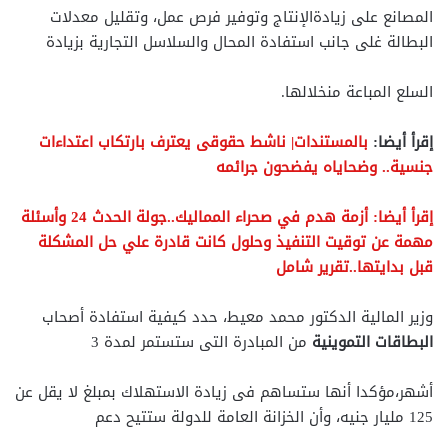
المصانع على زيادةالإنتاج وتوفير فرص عمل، وتقليل معدلات
البطالة غلى جانب استفادة المحال والسلاسل التجارية بزيادة
السلع المباعة منخلالها.
إقرأ أيضا:
بالمستندات| ناشط حقوقى يعترف بارتكاب اعتداءات
جنسية.. وضحاياه يفضحون جرائمه
إقرأ أيضا: أزمة هدم في صحراء المماليك..جولة الحدث 24 وأسئلة
مهمة عن توقيت التنفيذ وحلول كانت قادرة علي حل المشكلة
قبل بدايتها..تقرير شامل
وزير المالية الدكتور محمد معيط، حدد كيفية استفادة أصحاب
البطاقات التموينية
من المبادرة التى ستستمر لمدة 3
أشهر،مؤكدا أنها ستساهم فى زيادة الاستهلاك بمبلغ لا يقل عن
125 مليار جنيه، وأن الخزانة العامة للدولة ستتيح دعم