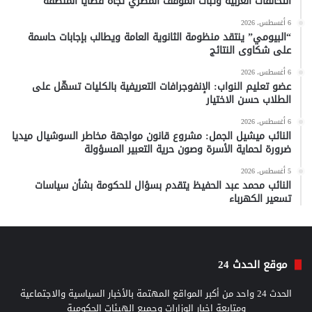
التحالفات العربية وثبات الموقف المصري تجاه قضايا المنطقة
6 أغسطس، 2026
“البيومي” ينتقد منظومة الثانوية العامة ويطالب بإجابات حاسمة
على شكاوى النتائج
6 أغسطس، 2026
عضو تعليم النواب: الإنفوجرافات التعريفية بالكليات تسهّل على
الطلاب حسن الاختيار
6 أغسطس، 2026
النائب ميشيل الجمل: مشروع قانون مواجهة مخاطر السوشيال ميديا
ضرورة لحماية الأسرة وصون حرية التعبير المسؤولة
5 أغسطس، 2026
النائب محمد عبد الحفيظ يتقدم بسؤال للحكومة بشأن سياسات
تسعير الكهرباء
موقع الحدث 24
الحدث 24 واحد من أكبر المواقع المهتمة بالأخبار السياسية والاجتماعية
ومتابعة اخبار الوزارات وجميع الهيئات الحكومية