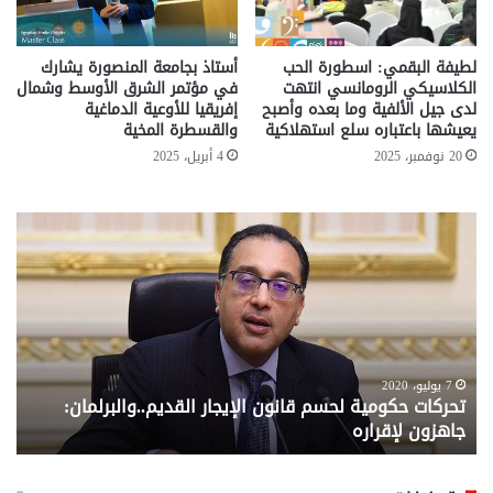
لطيفة البقمي: اسطورة الحب
أستاذ بجامعة المنصورة يشارك
الكلاسيكي الرومانسي انتهت
في مؤتمر الشرق الأوسط وشمال
لدى جيل الألفية وما بعده وأصبح
إفريقيا للأوعية الدماغية
يعيشها باعتباره سلع استهلاكية
والقسطرة المخية
20 نوفمبر، 2025
4 أبريل، 2025
تحركات
مع
حكومية
الم
لحسم
..
قانون
إلي
الإيجار
الم
القديم..والبرلمان:
الم
جاهزون
للص
لإقراره
من
7 يوليو، 2020
تحركات حكومية لحسم قانون الإيجار القديم..والبرلمان:
م
وزا
جاهزون لإقراره
و
الت
الا