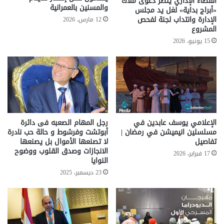
القضاء الإداري ينظر دعوى ملاك
والمسنين بالعمرانية
«أبراج بداية» لغل يد مجلس
الإدارة وانتداب لجنة لفحص
12 مارس، 2026
المشروع
15 يونيو، 2026
الإعلامي يوسف عابدين في
رجل المهام الصعبه فى دائرة
مسلسلين انيميشن في رمضان |
أبوتشت وفرشوط و حالة حب نادرة
تفاصيل
لا تصنعها الأموال بل يصنعها
الانجازات وصدق القلوب ووضوح
17 فبراير، 2026
النوايا
23 ديسمبر، 2025