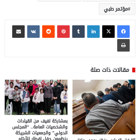
مؤتمر طبي
لينكدإن
بينتيريست
مشاركة عبر البريد
طباعة
مقالات ذات صلة
بمشاركة لفيف من القيادات
والشخصيات العامة.. “المجلس
الدولي” والجمعيات الشريكة
ينظمون حفل إفطار للأيتام