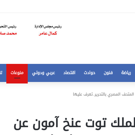
رياضة
فنون
حوادث
اقتصاد
عربي ودولي
منوعات
تق
تخفيض
لمتحف المصري بالتحرير..تعرف عليها
سعر
المتر
من
ملك توت عنخ آمون عن
250
21 أغسطس، 2020
الي
 مخالفات
تخفيض سعر المتر من 250 الي 50 جنيها
50