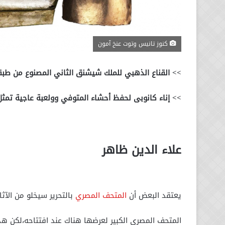
كنوز تانيس وتوت عنخ آمون
>> القناع الذهبي للملك شيشنق الثاني المصنوع من طب
>> إناء كانوبى لحفظ أحشاء المتوفي وولعبة عاجية تمثل 3 أقزام راقصين من مقبرة حابي باللش
علاء الدين ظاهر
يعتقد البعض أن
المتحف المصري
بالتحرير سيخلو من الآثا
المتحف المصري الكبير لعرضها هناك عند افتتاحه،لكن ه