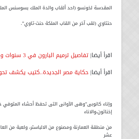
المقدسة لخونسو (احد ألقاب والدة الملك بسوسنس المل
حنتاوي (لقب آخر من القاب الملكة حنت-تاوي”.
اقرأ أيضا|
تفاصيل ترميم البارون في 3 سنوات وبدء مشروع قصر السلطانة ملك
اقرأ أيضا|
حكاية مصر الجديدة..كتيب يكشف تحول
وإناء كانوبى”وهى الآوانى التى تحفظ أحشاء المتوفي خلا
إخناتون،والاناء
من منطقة العمارنة ومصنوع من الالباستر، ولعبة من العاج
عشر