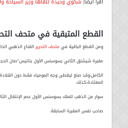
اقرأ أيضا|
شكوي وحيدة تلقاها وزير السياحة والآ
القطع المتبقية في متحف التحري
ومن القطع الباقية في
متحف التحرير
القناع الذهبي الخاص ب
مقبرة شيشنق الثاني بسوسنس الأول بتانيس”صان الحجر
الكامل،وقد صنع ليغطى وجه المومياء فقط دون القلادة 
المعتادة،كذلك
سوار من الذهب للملك بسوسنس الأول عصر الإنتقال الثا
صاحب نفس المقبرة السابقة.