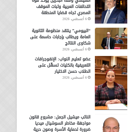
السيسي وملك البحرين يؤكد قوة
التحالفات العربية وثبات الموقف
المصري تجاه قضايا المنطقة
6 أغسطس، 2026
“البيومي” ينتقد منظومة الثانوية
العامة ويطالب بإجابات حاسمة على
شكاوى النتائج
6 أغسطس، 2026
عضو تعليم النواب: الإنفوجرافات
التعريفية بالكليات تسهّل على
الطلاب حسن الاختيار
6 أغسطس، 2026
النائب ميشيل الجمل: مشروع قانون
مواجهة مخاطر السوشيال ميديا
ضرورة لحماية الأسرة وصون حرية