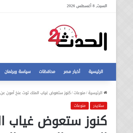
السبت, 8 أغسطس 2026
الرئيسية
أخبار مصر
محافظات
سياسة وبرلمان
عاجل
الرئيسية
/
منوعات
/
كنوز ستعوض غياب الملك توت عنخ آمون عن ا
تطورات
جديدة
سلايدر
منوعات
في
كنوز ستعوض غياب ال
أزمة
12 أغسطس، 2020
مخالفات
عاجل تطورات جديدة في أزمة
البناء