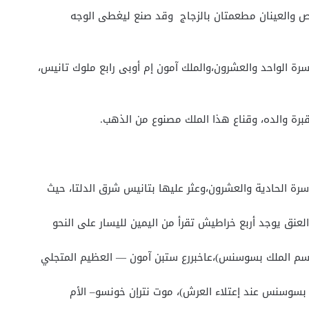
لص والعينان مطعمتان بالزجاج وقد صنع ليغطى الوجه
أسرة الواحد والعشرون،والملك آمون إم أوبى رابع ملوك تانيس،
برة والده، وقناع هذا الملك مصنوع من الذهب.
أسرة الحادية والعشرون،وعثر عليها بتانيس شرق الدلتا، حيث
عنق يوجد أربع خراطيش تقرأ من اليمين لليسار على النحو
م الملك بسوسنس)،عاخبررع ستبن آمون — العظيم المتجلي
 بسوسنس عند إعتلاء العرش)، موت نترإن خونسو– الأم