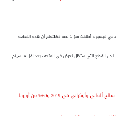
تماعي فيسبوك أطلقت سؤالا نصه #هلتعلم أن هذه القطعة
را من القطع التي ستظل تعرض في المتحف بعد نقل ما سيتم
مستقبل السياحة..إستقبلنا 3.5 مليون سائح ألماني وأوكراني في 2019 و60% من أوروبا