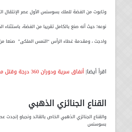
وتابوت من الفضة للملك بسوسنس الأول عصر الإنتقال الثا
نوعه؛ حيث أنه صنع بالكامل تقريبا من الفضة، باستثناء ال
وادجت ، ومقدمة غطاء الرأس “النمس الملكى” صنعا من 
اقرأ أيضا|
أنفاق سرية ودوران 360 درجة وقتل مهندسه.. أساطير وقصص خيالية سكنت قصر البارون
القناع الجنائزي الذهبي
والقناع الجنائزي الذهبي الخاص بالقائد ونجباو إنجدت عصر
بسوسنس