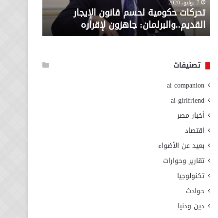
معاش المط
7 يوليو، 2020
لإقراره
من
تحركات حكومية لحسم قانون الإيجار
المطلوبة ل
وزارة
القديم..والبرلمان: جاهزون لإقراره
الاجتماعي
التضامن
الاجتماعي
تصنيفات
ai companion
ai-girlfriend
أخبار مصر
اقتصاد
بعيد عن الأضواء
تقارير وحوارات
تكنولوجيا
حوادث
دين ودنيا