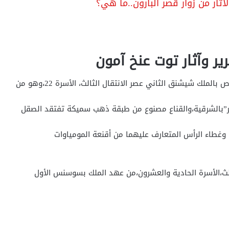
ثار من زوار قصر البارون..ما هي؟
ر وآثار توت عنخ آمون
الملك شيشنق الثاني عصر الانتقال الثالث، الأسرة 22،وهو من
”بالشرقية،والقناع مصنوع من طبقة ذهب سميكة تفتقد الصقل
وغطاء الرأس المتعارف عليهما من أقنعة المومياوات
لث،الأسرة الحادية والعشرون،من عهد الملك بسوسنس الأول