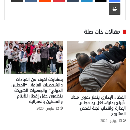
طباعة
مقالات ذات صلة
بمشاركة لفيف من القيادات
والشخصيات العامة.. “المجلس
الدولي” والجمعيات الشريكة
ينظمون حفل إفطار للأيتام
القضاء الإداري ينظر دعوى ملاك
والمسنين بالعمرانية
«أبراج بداية» لغل يد مجلس
الإدارة وانتداب لجنة لفحص
12 مارس، 2026
المشروع
15 يونيو، 2026