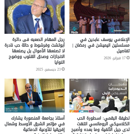
الإعلامي يوسف عابدين في
رجل المهام الصعبه فى دائرة
مسلسلين انيميشن في رمضان |
أبوتشت وفرشوط و حالة حب نادرة
تفاصيل
لا تصنعها الأموال بل يصنعها
الانجازات وصدق القلوب ووضوح
17 فبراير، 2026
النوايا
23 ديسمبر، 2025
لطيفة البقمي: اسطورة الحب
أستاذ بجامعة المنصورة يشارك
الكلاسيكي الرومانسي انتهت
في مؤتمر الشرق الأوسط وشمال
لدى جيل الألفية وما بعده وأصبح
إفريقيا للأوعية الدماغية