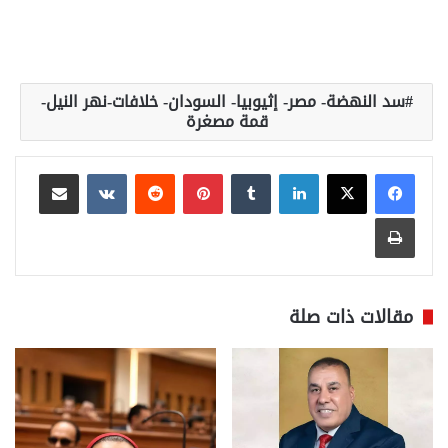
سد النهضة- مصر- إثيوبيا- السودان- خلافات-نهر النيل-
قمة مصغرة
لينكدإن
بينتيريست
مشاركة عبر البريد
طباعة
مقالات ذات صلة