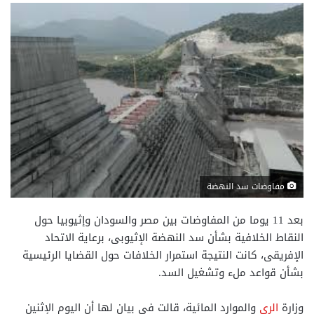
مفاوضات سد النهضة
بعد 11 يوما من المفاوضات بين مصر والسودان وإثيوبيا حول
النقاط الخلافية بشأن سد النهضة الإثيوبى، برعاية الاتحاد
الإفريقى، كانت النتيجة استمرار الخلافات حول القضايا الرئيسية
بشأن قواعد ملء وتشغيل السد.
وزارة
الرى
والموارد المائية، قالت فى بيان لها أن اليوم الإثنين