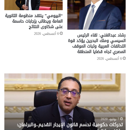
“البيومي” ينتقد منظومة الثانوية
العامة ويطالب بإجابات حاسمة
على شكاوى النتائج
6 أغسطس، 2026
رشاد عبدالغني: لقاء الرئيس
السيسي وملك البحرين يؤكد قوة
التحالفات العربية وثبات الموقف
المصري تجاه قضايا المنطقة
6 أغسطس، 2026
تحركات
مع
حكومية
الم
لحسم
..
قانون
إلي
الإيجار
الم
القديم..والبرلمان:
الم
جاهزون
للص
لإقراره
من
7 يوليو، 2020
تحركات حكومية لحسم قانون الإيجار القديم..والبرلمان:
م
وزا