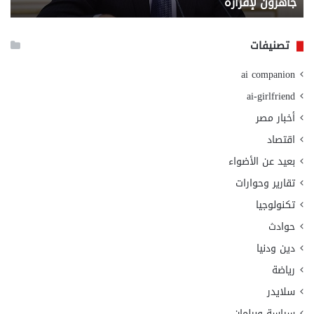
جاهزون لإقراره
و
الت
الا
تصنيفات
ai companion
ai-girlfriend
أخبار مصر
اقتصاد
بعيد عن الأضواء
تقارير وحوارات
تكنولوجيا
حوادث
دين ودنيا
رياضة
سلايدر
سياسة وبرلمان