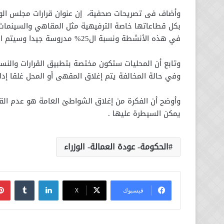
وأضاف فى تصريحات صحفية، إن عنوان قرارات مجلس الوزرا
في هذه الأنشطة ونسبة ال25% مدروسة جيدا وسيتم التقييم أولا بأول وفي حال النجاح ستزيد النسبة.
وتابع أن المحليات ستكون مختصة بتطبيق القرارات والنس
وفي حالة المخالفة يتم إغلاق المقهى أو المحل غلقا إدار
وأوضح أن الفكرة من إغلاق الشواطئ العامة هو عدم الق
يمكن السيطرة عليها .
الحكومة- عودة العمالة- الوزراء
لينكدإن
فيسبوك
‫X