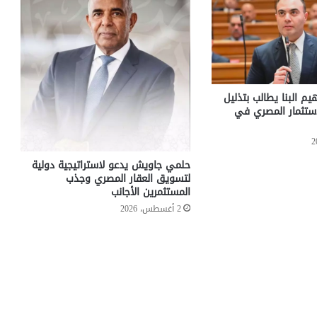
هيم البنا يطالب بتذليل
استثمار المصري في
حلمي جاويش يدعو لاستراتيجية دولية
لتسويق العقار المصري وجذب
المستثمرين الأجانب
2 أغسطس، 2026