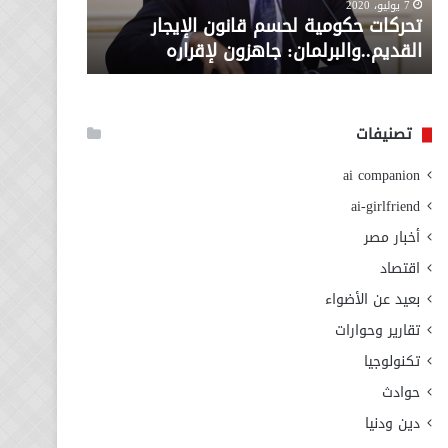
معاش المط
7 يوليو، 2020
لإقراره
من
تحركات حكومية لحسم قانون الإيجار
المطلوبة ل
وزارة
القديم..والبرلمان: جاهزون لإقراره
الاجتماعي
التضامن
الاجتماعي
تصنيفات
ai companion
ai-girlfriend
أخبار مصر
اقتصاد
بعيد عن الأضواء
تقارير وحوارات
تكنولوجيا
حوادث
دين ودنيا