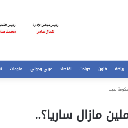
رياضة
فنون
حوادث
اقتصاد
عربي ودولي
منوعات
تق
تخفيض
لحكومة تجيب
سعر
المتر
من
ين مازال ساريا؟..
250
21 أغسطس، 2020
الي
 مخالفات
تخفيض سعر المتر من 250 الي 50 جنيها
50