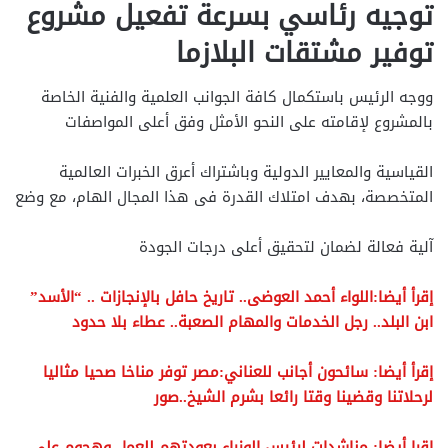
توجيه رئاسي بسرعة تفعيل مشروع
توفير مشتقات البلازما
ووجه الرئيس باستكمال كافة الجوانب العلمية والفنية الخاصة
بالمشروع لإقامته على النحو الأمثل وفق أعلى المواصفات
القياسية والمعايير الدولية وباشتراك أعرق الخبرات العالمية
المتخصصة، بهدف امتلاك القدرة فى هذا المجال الهام، مع وضع
آلية فعالة لضمان لتحقيق أعلى درجات الجودة
إقرأ أيضا:اللواء أحمد العوضى.. تاريخ حافل بالإنجازات .. “الأسد”
ابن البلد.. رجل الخدمات والمهام الصعبة.. عطاء بلا حدود
إقرأ أيضا: سائحون أجانب للعناني:مصر توفر مناخا صحيا مثاليا
لرحلاتنا وقضينا وقتا رائعا بشرم الشيخ..صور
إقرا أيضا: مناشدات لرئيس الوزراء بعودتهم للعمل وهجوم علي