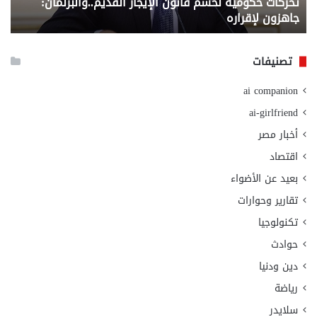
تحركات حكومية لحسم قانون الإيجار القديم..والبرلمان:
م
وزا
جاهزون لإقراره
و
الت
الا
تصنيفات
ai companion
ai-girlfriend
أخبار مصر
اقتصاد
بعيد عن الأضواء
تقارير وحوارات
تكنولوجيا
حوادث
دين ودنيا
رياضة
سلايدر