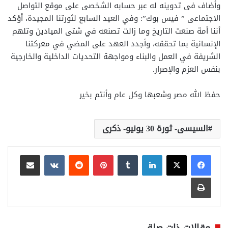
وأضاف فى تدوينه له عبر حسابه الشخصى على موقع التواصل
الاجتماعى ” فيس بوك”: وفي العيد السابع لثورتنا المجيدة، أؤكد
أننا أمة صنعت التاريخ وما زالت تصنعه في شتى الميادين وتلهم
الإنسانية بما تحققه، وأجدد العهد على المضي في معركتنا
الشريفة في العمل والبناء ومواجهة التحديات الداخلية والخارجية
بنفس العزم والإصرار.
حفظ الله مصر وشعبها وكل عام وأنتم بخير
السيسى- ثورة 30 يونيو- ذكرى
لينكدإن
بينتيريست
مشاركة عبر البريد
طباعة
مقالات ذات صلة