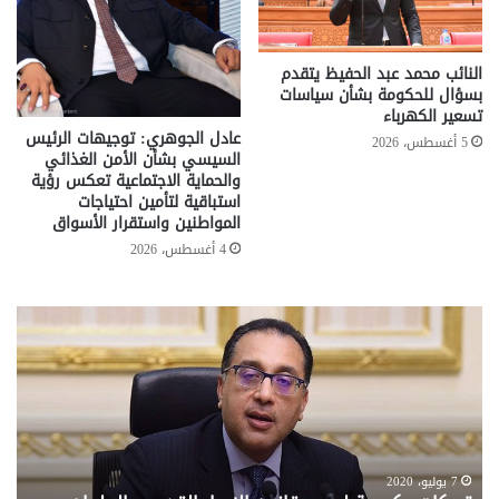
النائب محمد عبد الحفيظ يتقدم
بسؤال للحكومة بشأن سياسات
تسعير الكهرباء
عادل الجوهري: توجيهات الرئيس
5 أغسطس، 2026
السيسي بشأن الأمن الغذائي
والحماية الاجتماعية تعكس رؤية
استباقية لتأمين احتياجات
المواطنين واستقرار الأسواق
4 أغسطس، 2026
تحركات
مع
حكومية
الم
لحسم
..
قانون
إلي
الإيجار
الم
القديم..والبرلمان:
الم
جاهزون
للص
لإقراره
من
7 يوليو، 2020