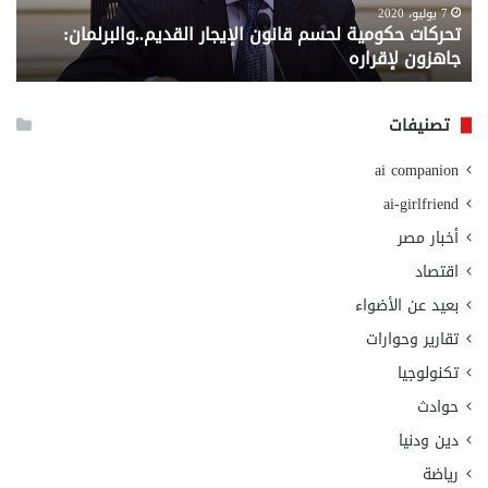
من
6 سبتمبر، 2020
ن الإيجار القديم..والبرلمان:
معاش المطلقة .. إليك المس
وزارة
وزارة التضامن الاجتماعي
التضامن
الاجتماعي
تصنيفات
ai companion
ai-girlfriend
أخبار مصر
اقتصاد
بعيد عن الأضواء
تقارير وحوارات
تكنولوجيا
حوادث
دين ودنيا
رياضة