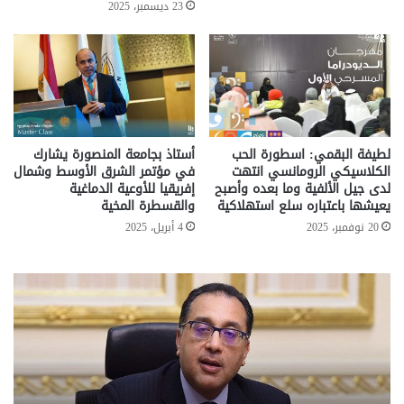
23 ديسمبر، 2025
لطيفة البقمي: اسطورة الحب
أستاذ بجامعة المنصورة يشارك
الكلاسيكي الرومانسي انتهت
في مؤتمر الشرق الأوسط وشمال
لدى جيل الألفية وما بعده وأصبح
إفريقيا للأوعية الدماغية
يعيشها باعتباره سلع استهلاكية
والقسطرة المخية
20 نوفمبر، 2025
4 أبريل، 2025
معاش
المطلقة
..
إليك
المستندات
المطلوبة
للصرف