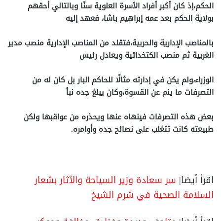
الحكم،إذ كان أكبر أفراد الأسرة العلوية سنًا وبالتالي أحقهم
بولاية الحكم بعد عمه إبراهيم باشا، فعهد إليه
بالمناصب الإدارية والحربية،فتقلد من المناصب الإدارية منصب مدير
الغربية ثم منصب الكتخدائية ويعادل رئيس
الوزراء،ولم يكن في إدارته مثالًا للحاكم البار بل كان له من
التصرفات ما ينم عن القسوة،وكان يبلغ جده نبأ
بعض هذه التصرفات فينهاه عنها ويحذره من عواقبها ولكن
طبيعته كانت تتغلب على نصائح جده وأوامره.
اقرأ أيضا|
سر سعادة وزير السياحة والآثار بشعار
السلامة الصحية في شرم الشيخ