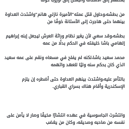
بعضهم إلى الأستانة والبعض إلى أوروبا خوفًا
من بطشه،وحاول قتل عمته”الأميرة نازلي هانم”واشتدت العداوة
بينهما حتى هاجرت إلى الأستانة خوفًا من
بطشه،وقد سعي لأن يغير نظام وراثة العرش ليجعل إبنه إبراهيم
إلهامي باشا خليفته في الحكم بدلًا من عمه
محمد سعيد باشا،لكنه لم يفلح في مسعاه ونقم على عمه سعيد
الذي كان بحكم سنه وليًا للعهد واتهمه
بالتآمر عليه،واشتدت بينهم العداوة حتى أضطره إن يلزم
الإسكندرية وأقام هناك بسراي القباري.
وانتشرت الجاسوسية في عهده انتشارًا مخيفًا وصار لا يأمن على
نفسه من صاحبه وصديقه، وكان من يغضب