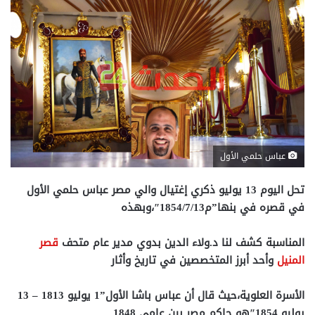
عباس حلمي الأول
تحل اليوم 13 يوليو ذكري إغتيال والي مصر عباس حلمي الأول
في قصره في بنها”م1854/7/13″،وبهذه
المناسبة كشف لنا د.ولاء الدين بدوي مدير عام متحف
قصر
المنيل
وأحد أبرز المتخصصين في تاريخ وأثار
الأسرة العلوية،حيث قال أن عباس باشا الأول”1 يوليو 1813 – 13
يوليو 1854″هو حاكم مصر بين عامي 1848