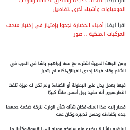
اقرأ أيضا|
متاحف جديدة وفنادق مخالفة وموكب
المومياوات وأشياء أخرى..تفاصيل
اقرأ أيضا|
أطباء الحضارة نجحوا بإمتياز في إختبار متحف
المركبات الملكية .. صور
ومن الجهة الحربية اشترك مع عمه إبراهيم باشا في الحرب في
الشام وقاد فيها إحدى الفيالق،لكنه لم يتميز
فيها بعمل يدل على البطولة أو الكفاءة ولم تكن له ميزة تلفت
النظر،سوى أنه حفيد رجل أسس ملكًا كبيرًا
فصار إليه هذا الملك،فكان شأنه شأن الوارث لتركة ضخمة جمعها
جده بكفاءته وحسن تدبيره،وكان عمه
إبراهيم باشا لا يرضيه منه سلوكه وميله إلى القسوة،وكثيرًا ما