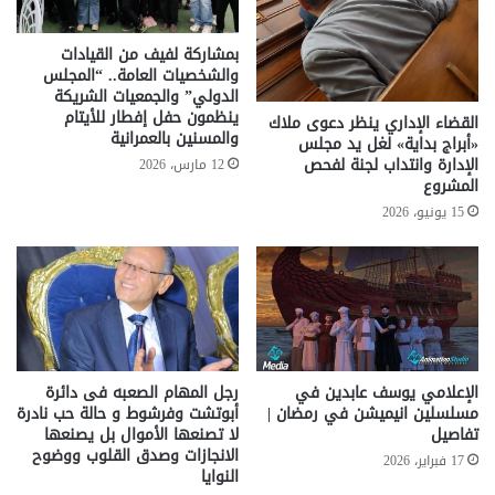
بمشاركة لفيف من القيادات
والشخصيات العامة.. “المجلس
الدولي” والجمعيات الشريكة
ينظمون حفل إفطار للأيتام
القضاء الإداري ينظر دعوى ملاك
والمسنين بالعمرانية
«أبراج بداية» لغل يد مجلس
الإدارة وانتداب لجنة لفحص
12 مارس، 2026
المشروع
15 يونيو، 2026
الإعلامي يوسف عابدين في
رجل المهام الصعبه فى دائرة
مسلسلين انيميشن في رمضان |
أبوتشت وفرشوط و حالة حب نادرة
تفاصيل
لا تصنعها الأموال بل يصنعها
الانجازات وصدق القلوب ووضوح
17 فبراير، 2026
النوايا