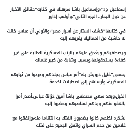
إسماعيل ج1″،وإسماعيل باشا سرهنك في كتابه”حقائق الأخبار
عن دول البحار.. الجزء الثاني”،وأولمب إداور
في كتابها”كشف الستار عن أسرار مصر”،والأولي أن عباس كانت
له حاشية من المماليك يقربهم إليه
ويصطفيهم ويغدق عليهم بالرتب العسكرية العالية على غير
كفاءة يستحقونها،وبسبب وشاية من كبير غلمانه
يسمى”خليل درويش بك”أمر عباس بجلدهم وجردوا من ثيابهم
العسكرية، وأرسلهم إلى اصطبلات لخدمة
الخيل،وبعد سعي مصطفى باشا أمين خزانة عباس,أصدر أمرا
بالعفو عنهم وردهم لمناصبهم وحضروا إليه
لشكره لكنهم كانوا يضمرون الفتك به انتقاما منه،وإتفقوا مع
غلامين من خدم السراي واتفق الجميع على قتله