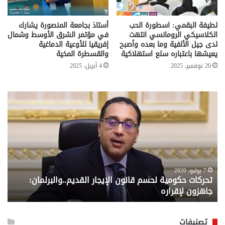
لطيفة البقمي: اسطورة الحب
أستاذ بجامعة المنصورة يشارك
الكلاسيكي الرومانسي انتهت
في مؤتمر الشرق الأوسط وشمال
لدى جيل الألفية وما بعده وأصبح
إفريقيا للأوعية الدماغية
يعيشها باعتباره سلع استهلاكية
والقسطرة المخية
20 نوفمبر، 2025
4 أبريل، 2025
تحركات
مع
حكومية
الم
لحسم
..
قانون
إلي
الإيجار
الم
القديم..والبرلمان:
الم
جاهزون
للص
لإقراره
من
7 يوليو، 2020
تحركات حكومية لحسم قانون الإيجار القديم..والبرلمان:
م
وزا
جاهزون لإقراره
و
الت
الا
تصنيفات