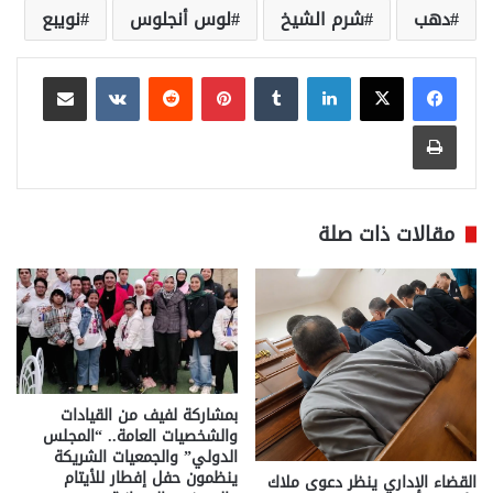
دهب
شرم الشيخ
لوس أنجلوس
نويبع
لينكدإن
بينتيريست
مشاركة عبر البريد
طباعة
مقالات ذات صلة
بمشاركة لفيف من القيادات
والشخصيات العامة.. “المجلس
الدولي” والجمعيات الشريكة
ينظمون حفل إفطار للأيتام
القضاء الإداري ينظر دعوى ملاك