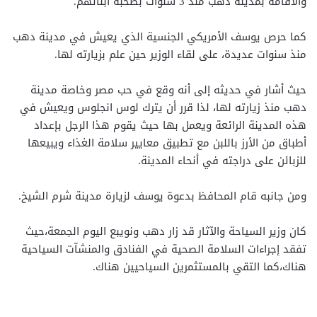
والاقامة بمدينة دهب منذ 3 سنوات بصحبة أبنائهم.
كما حرص يوسف الأمريكي الجنسية الذي يعيش في مدينة دهب
منذ سنوات عديدة، على لقاء الوزير حين علم بزيارته لها.
حيث أشار في حديثه إلى أنه وقع في حب مصر وخاصة مدينة
دهب منذ زيارته لها، لذا قرر أن يترك لوس انجلوس ويعيش في
هذه المدينة الرائعة ويعمل بها حيث يقوم هذا الرجل بإعداد
أطباق من الأرز باللبن مع تطبيق معايير سلامة الغذاء ويبيعها
للزبائن على دراجته في أنحاء المدينة.
ومن جانبه قام المحافظ بدعوة يوسف لزيارة مدينة شرم الشيخ.
كان وزير السياحة والآثار قد زار دهب ونويبع اليوم الجمعة،حيث
تفقد إجراءات السلامة الصحية في الفنادق والمنشآت السياحية
هناك،كما التقي بالمستثمرين السياحيين هناك.