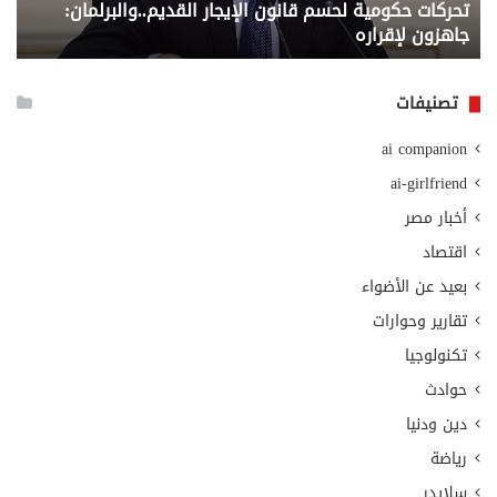
تحركات حكومية لحسم قانون الإيجار القديم..والبرلمان:
م
وزا
جاهزون لإقراره
و
الت
الا
تصنيفات
ai companion
ai-girlfriend
أخبار مصر
اقتصاد
بعيد عن الأضواء
تقارير وحوارات
تكنولوجيا
حوادث
دين ودنيا
رياضة
سلايدر