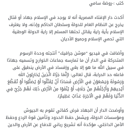
كتب :-روضة سامي
أكدت دار الإفتاء المصرية أنه لا يوجد في الإسلام جهاد أو قتال
يخرج عن النظام العام للدولة وسلطان الحاكم وإذنه، ولا يعترف
الإسلام بأية راية يقاتل تحتها المسلم إلا راية الدولة الوطنية
التي تحمي الإسلام وجميع الأديان.
وأضافت في فيديو “موشن جرافيك” أنتجته وحدة الرسوم
المتحركة في الدار أن ما تمارسه جماعات الخوارج وتسميه جهادًا
في سبيل الله ما هو إلا بغي وإفساد في الأرض ينطبق على
فاعله حد الحرابة، قال تعالى: ﴿إِنَّمَا جَزَاءُ الَّذِينَ يُحَارِبُونَ اللَه
وَرَسُولَهُ وَيَسْعَوْنَ فِي الْأَرْضِ فَسَادًا أَنْ يُقَتَّلُوا أَوْ يُصَلَّبُوا أَوْ تُقَطَّعَ
أَيْدِيهِمْ وَأَرْجُلُهُمْ مِنْ خِلَافٍ أَوْ يُنْفَوْا مِنَ الْأَرْضِ ذَلِكَ لَهُمْ خِزْيٌ فِي
الدُّنْيَا وَلَهُمْ فِي الْآخِرَةِ عَذَابٌ عَظِيمٌ﴾.
وأوضحت الدار أن الجهاد فرض كفائي تقوم به الجيوش
ومؤسسات الدولة، ويشمل حفظ الحدود وتأمين قوة الردع وحفظ
الأمن الداخلي، مؤكدة أنه تشريع رباني للدفاع عن الأرض والدين