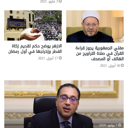
3 مايو، 2021
الازهر يوضح حكم تقديم زكاة
مفتي الجمهورية يجوز قراءة
الفطر وإخراجها في أول رمضان
القرآن في صلاة التراويح من
17 أبريل، 2021
الهاتف أو المصحف
30 أبريل، 2021
تحركات
مع
حكومية
الم
لحسم
..
قانون
إلي
الإيجار
الم
القديم..والبرلمان:
الم
جاهزون
للص
لإقراره
من
7 يوليو، 2020