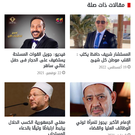
مقالات ذات صلة
المستشار شريف حافظ يكتب :
فيديو: جويل القوات المسلحة
القلب موطن كل شيئ
يستضيف على الحجار فى حفل
غنائي ساهر
19 أغسطس، 2022
22 نوفمبر، 2021
الإمام الأكبر :يجوز للمرأة تولي
مفتي الجمهورية الكسب الحلال
الوظائف العليا والقضاء
يرتبط ارتباطًا وثيقًا بالدعاء
المستجاب