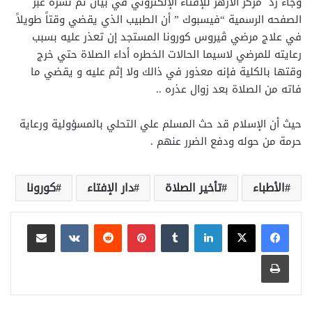
وجاء رد مركز الأزهر للإفتاء الإلكتروني في بيان تم نشره عبر
الصفحه الرسمية “فيسبوك ” أن الطبيب الذي يقضي وقتاً طويلاً
في علاج مرضي ڤيروس كورونا المستجد إن تعذر عليه بسبب
رعايته للمرضي لاسيما الحالات الخطره أداء الصلاة حتي خرج
وقتها بالكلية فإنه معذور في ذالك ولا إثم عليه و يقضي ما
فاته من الصلاة بعد زوال عذره ..
حيث أن الإسلام قد حث المسلم علي التحلي بالمسؤولية ورعاية
حرمة من حوله ودفع الضرر عنهم .
الأطباء
تأخير الصلاة
دار الإفتاء
كورونا
لينكدإن
بينتيريست
مشاركة عبر البريد
طباعة