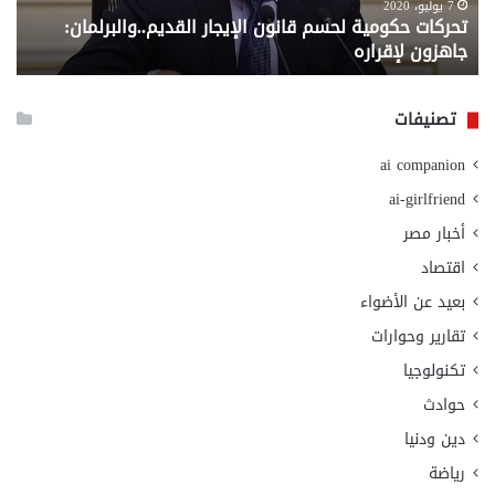
لإقراره
من
7 يوليو، 2020
تحركات حكومية لحسم قانون الإيجار القديم..والبرلمان:
م
وزا
جاهزون لإقراره
و
الت
الا
تصنيفات
ai companion
ai-girlfriend
أخبار مصر
اقتصاد
بعيد عن الأضواء
تقارير وحوارات
تكنولوجيا
حوادث
دين ودنيا
رياضة