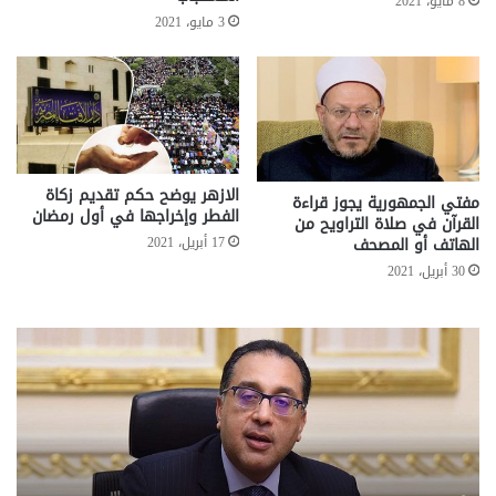
8 مايو، 2021
3 مايو، 2021
الازهر يوضح حكم تقديم زكاة
مفتي الجمهورية يجوز قراءة
الفطر وإخراجها في أول رمضان
القرآن في صلاة التراويح من
17 أبريل، 2021
الهاتف أو المصحف
30 أبريل، 2021
تحركات
مع
حكومية
الم
لحسم
..
قانون
إلي
الإيجار
الم
القديم..والبرلمان:
الم
جاهزون
للص