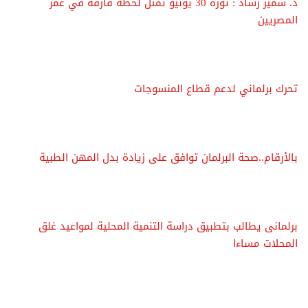
د. سمير رشاد : ثورة 30 يونيو تمثل لحظة فارقة في عمر
المصريين
تحرك برلماني لدعم قطاع المنسوجات
بالأرقام..صحة البرلمان توافق على زيادة بدل المهن الطبية
برلمانى يطالب بتطبيق دراسة التنمية المحلية لمواعيد غلق
المحلات مساءا