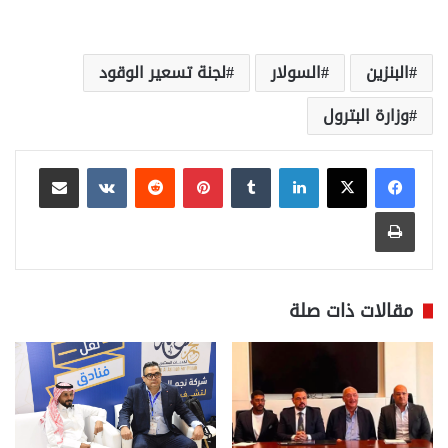
البنزين
السولار
لجنة تسعير الوقود
وزارة البترول
لينكدإن
بينتيريست
مشاركة عبر البريد
طباعة
مقالات ذات صلة