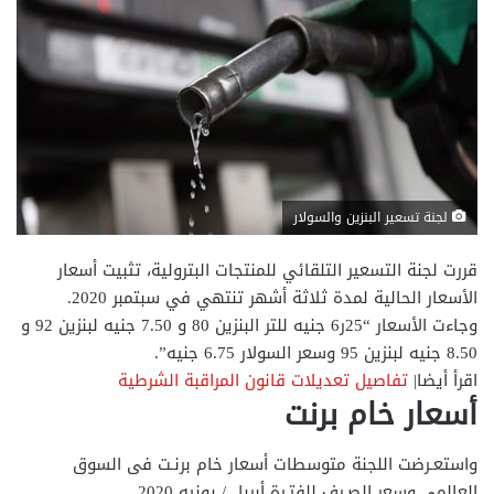
لجنة تسعير البنزين والسولار
قررت لجنة التسعير التلقائي للمنتجات البترولية، تثبيت أسعار
الأسعار الحالية لمدة ثلاثة أشهر تنتهي في سبتمبر 2020.
وجاءت الأسعار “25ر6 جنيه للتر البنزين 80 و 7.50 جنيه لبنزين 92 و
8.50 جنيه لبنزين 95 وسعر السولار 6.75 جنيه”.
اقرأ أيضا|
تفاصيل تعديلات قانون المراقبة الشرطية
أسعار خام برنت
واستعـرضت اللجنة متوسطات أسعار خام برنـت فى السوق
العالمى وسعر الصـرف للفتـرة أبريل / يونيه 2020.