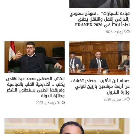
قيادة للسيارات” .. نموذج سعودي
رائد في النقل والتنقل يحقق
نجاحاً لافتاً في FRANEX 2026
5 يوليو، 2026
الكاتب الصحفى محمد عبدالهادى
حسام لبن الأقرب.. مصادر تكشف
يكتب .. أكاديمية القلب بالعباسية
عن أربعة مرشحين بارزين لتولي
وفريقها الطبى يستحقون الشكر
وزارة البترول
وجائزة الدولة
10 فبراير، 2026
31 ديسمبر، 2025
تحركات
مع
حكومية
الم
لحسم
..