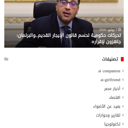
قانون
إلي
الإيجار
الم
القديم..والبرلمان:
الم
جاهزون
للص
لإقراره
من
7 يوليو، 2020
تحركات حكومية لحسم قانون الإيجار القديم..والبرلمان:
م
وزا
جاهزون لإقراره
و
الت
الا
تصنيفات
ai companion
ai-girlfriend
أخبار مصر
اقتصاد
بعيد عن الأضواء
تقارير وحوارات
تكنولوجيا