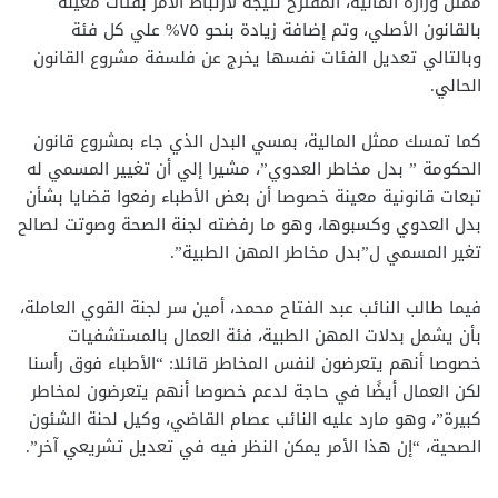
ممثل وزارة المالية، المقترح نتيجة لارتباط الأمر بفئات معينة
بالقانون الأصلي، وتم إضافة زيادة بنحو ٧٥% علي كل فئة
وبالتالي تعديل الفئات نفسها يخرج عن فلسفة مشروع القانون
الحالي.
كما تمسك ممثل المالية، بمسي البدل الذي جاء بمشروع قانون
الحكومة ” بدل مخاطر العدوي”، مشيرا إلي أن تغيير المسمي له
تبعات قانونية معينة خصوصا أن بعض الأطباء رفعوا قضايا بشأن
بدل العدوي وكسبوها، وهو ما رفضته لجنة الصحة وصوتت لصالح
تغير المسمي ل”بدل مخاطر المهن الطبية”.
فيما طالب النائب عبد الفتاح محمد، أمين سر لجنة القوي العاملة،
بأن يشمل بدلات المهن الطبية، فئة العمال بالمستشفيات
خصوصا أنهم يتعرضون لنفس المخاطر قائلا: “الأطباء فوق رأسنا
لكن العمال أيضًا في حاجة لدعم خصوصا أنهم يتعرضون لمخاطر
كبيرة”، وهو مارد عليه النائب عصام القاضي، وكيل لحنة الشئون
الصحية، “إن هذا الأمر يمكن النظر فيه في تعديل تشريعي آخر”.