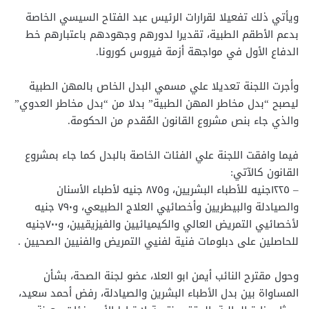
ويأتي ذلك تفعيلا لقرارات الرئيس عبد الفتاح السيسي الخاصة
بدعم الأطقم الطبية، تقديرا لدورهم وجهودهم باعتبارهم خط
الدفاع الأول في مواجهة أزمة فيروس كورونا.
وأجرت اللجنة تعديلا علي مسمي البدل الخاص بالمهن الطبية
ليصبح “بدل مخاطر المهن الطبية” بدلا من “بدل مخاطر العدوي”
والذي جاء بنص مشروع القانون المٌقدم من الحكومة.
فيما وافقت اللجنة علي الفئات الخاصة بالبدل كما جاء بمشروع
القانون كالآتي:
– ١٢٢٥جنيه للأطباء البشريين، و٨٧٥ جنيه لأطباء الأسنان
والصيادلة والبيطريين وأخصائيي العلاج الطبيعي، و۷۹۰ جنيه
لأخصائيي التمريض العالي والكيميائيين والفيزيقيين، و٧٠٠جنيه
للحاصلين على دبلومات فنية لفنيي التمريض والفنيين الصحيين .
وحول مقترح النائب أيمن ابو العلا، عضو لجنة الصحة، بشأن
المساواة بين بدل الأطباء البشرين والصيادلة، رفض أحمد سعيد،