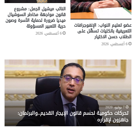
النائب ميشيل الجمل: مشروع
قانون مواجهة مخاطر السوشيال
ميديا ضرورة لحماية الأسرة وصون
عضو تعليم النواب: الإنفوجرافات
حرية التعبير المسؤولة
التعريفية بالكليات تسهّل على
6 أغسطس، 2026
الطلاب حسن الاختيار
6 أغسطس، 2026
تحركات
مع
حكومية
الم
لحسم
..
قانون
إلي
الإيجار
الم
القديم..والبرلمان:
الم
جاهزون
للص
لإقراره
من
7 يوليو، 2020
تحركات حكومية لحسم قانون الإيجار القديم..والبرلمان:
م
وزا
جاهزون لإقراره
و
الت
الا