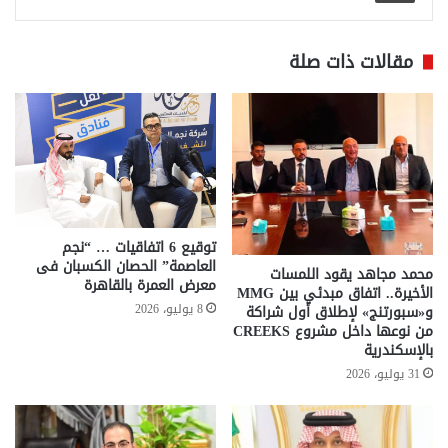
مقالات ذات صلة
توقيع 6 اتفاقيات … “نجم
العاصمة” الحصان الكسبان فى
محمد مجاهد يقود اللمسات
معرض العمرة بالقاهرة
الأخيرة.. اتفاق مبدئي بين MMG
8 يوليو، 2026
و«سبورتنج» لإطلاق أول شراكة
من نوعها داخل مشروع CREEKS
بالإسكندرية
31 يوليو، 2026