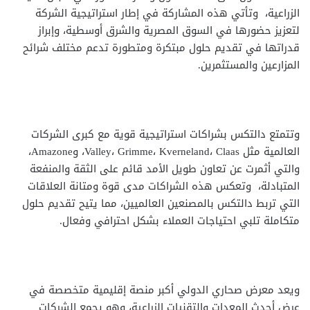
الزراعية، وتأتي هذه المشاركة في إطار استراتيجية الشركة
لتعزيز حضورها في السوق المصرية والشرق أوسطية، وإبراز
قدراتها في تقديم حلول مبتكرة ومتطورة تدعم مختلف شرائح
المزارعين والمستثمرين.
وتتمتع دالتكس بشراكات استراتيجية قوية مع كبرى الشركات
العالمية مثل Valley، Grimme، Kverneland، Claas، وAmazone،
والتي أثمرت عن تعاون طويل الأمد قائم على الثقة والمنفعة
المتبادلة، وتعكس هذه الشراكات مدى قوة ومتانة العلاقات
التي تربط دالتكس بالمصنعين العالميين، مما يتيح تقديم حلول
متكاملة تلبي احتياجات العملاء بشكل احترافي وفعال.
ويعد معرض صحاري الدولي أكبر منصة إقليمية متخصصة في
عرض أحدث المعدات والتقنيات الزراعية، وهو يجمع الشركات