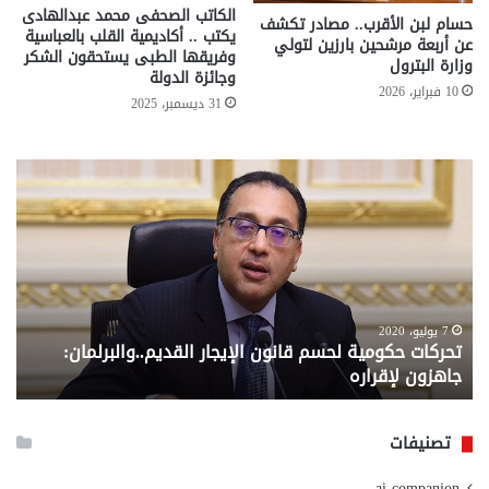
الكاتب الصحفى محمد عبدالهادى
حسام لبن الأقرب.. مصادر تكشف
يكتب .. أكاديمية القلب بالعباسية
عن أربعة مرشحين بارزين لتولي
وفريقها الطبى يستحقون الشكر
وزارة البترول
وجائزة الدولة
10 فبراير، 2026
31 ديسمبر، 2025
تحركات
مع
حكومية
الم
لحسم
..
قانون
إلي
الإيجار
الم
القديم..والبرلمان:
الم
جاهزون
للص
لإقراره
من
7 يوليو، 2020
تحركات حكومية لحسم قانون الإيجار القديم..والبرلمان:
م
وزا
جاهزون لإقراره
و
الت
الا
تصنيفات
ai companion