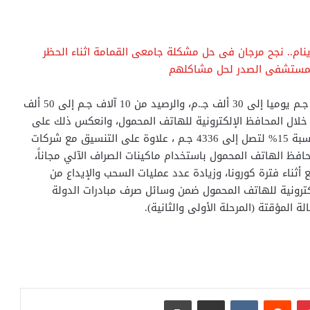
 ينام.. نجح مرجان فى حل مشكلة جامعى القمامة اثناء الحظر
ن بمستشفى الصدر لحل مشاكلهم
بالإضافة إلى زيادة الحدود القصوى للعمليات من 6 آلاف جـم يوميا إلى 30 ألف جـ.م، والرصيد من 10 آلاف جـم إلى 50 ألف
 خلال المحافظ الإلكترونية للهاتف المحمول، وانعكس ذلك على
ارتفاع قيمة متوسط الأموال التي يتداولها المستخدم بنسبة 15% لتصل إلى 4336 جـم ، علاوة على التنسيق مع شركات
افظ الهاتف المحمول باستخدام ماكينات الصراف الآلي مجاناً،
أثناء فترة كورونا، وزيادة عدد عمليات السحب والإيداع من
ل بالمحافظ الإلكترونية للهاتف المحمول ضمن وسائل صرف مبادرات الدولة
 المؤقتة (المرحلة الأولى والثانية).
بينتيريست
مشاركة عبر البريد
طباعة