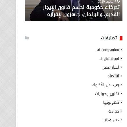
معاش المط
7 يوليو، 2020
لإقراره
من
تحركات حكومية لحسم قانون الإيجار
المطلوبة ل
وزارة
القديم..والبرلمان: جاهزون لإقراره
الاجتماعي
التضامن
الاجتماعي
تصنيفات
ai companion
ai-girlfriend
أخبار مصر
اقتصاد
بعيد عن الأضواء
تقارير وحوارات
تكنولوجيا
حوادث
دين ودنيا