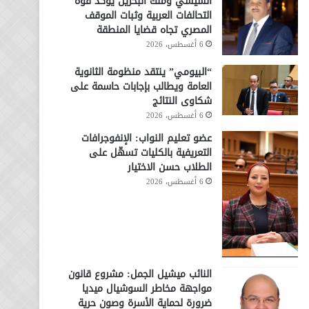
السيسي وملك البحرين يؤكد قوة
التحالفات العربية وثبات الموقف
المصري تجاه قضايا المنطقة
6 أغسطس، 2026
“البيومي” ينتقد منظومة الثانوية
العامة ويطالب بإجابات حاسمة على
شكاوى النتائج
6 أغسطس، 2026
عضو تعليم النواب: الإنفوجرافات
التعريفية بالكليات تسهّل على
الطلاب حسن الاختيار
6 أغسطس، 2026
النائب ميشيل الجمل: مشروع قانون
مواجهة مخاطر السوشيال ميديا
ضرورة لحماية الأسرة وصون حرية