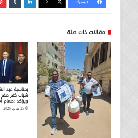
فيسبوك
‫X
مقالات ذات صلة
بمناسبة عيد الش
شباب كفر صقر يك
ويؤكد :صمام أ
25 يناير، 2026