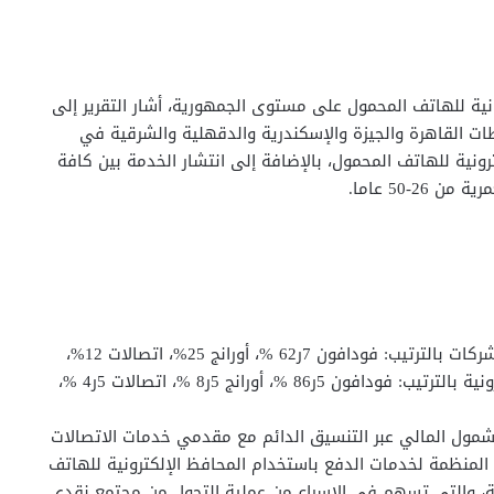
ونية للهاتف المحمول على مستوى الجمهورية، أشار التقرير إلى
ت القاهرة والجيزة والإسكندرية والدقهلية والشرقية في
 المحافظ الإلكترونية للهاتف المحمول، بالإضافة إلى انتشار الخدمة بين كافة
2-50 عاما.
وجاء توزيع المحافظ الإلكترونية للهاتف المحمول على الشركات بالترتيب: فودافون 7ر62 %، أورانج 25%، اتصالات 12%،
شركة “وي” 0.3%، بينما جاء توزيع عدد المعاملات الإلكترونية بالترتيب: فودافون 5ر86 %، أورانج 5ر8 %، اتصالات 5ر4 %،
شمول المالي عبر التنسيق الدائم مع مقدمي خدمات الاتصالات
المنظمة لخدمات الدفع باستخدام المحافظ الإلكترونية للهاتف
ية، والتي تسهم في الإسراع من عملية التحول من مجتمع نقدي