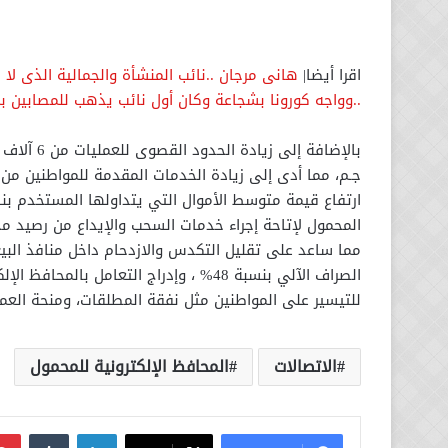
اقرا أيضا|
هانى مرجان ..نائب المنشأة والجمالية الذى لا
..وواجه كورونا بشجاعة وكان أول نائب يذهب للمصابي
جـم، مما أدى إلى زيادة الخدمات المقدمة للمواطنين من
المحمول لإتاحة إجراء خدمات السحب والإيداع من رصيد مح
مما ساعد على تقليل التكدس والازدحام داخل منافذ البيع 
الصراف الآلي بنسبة 48% ، وإدراج التعام
للتيسير على المواطنين مثل نفقة المطلقات، ومنحة العمالة
الاتصالات
المحافظ الإلكترونية للمحمول
لينكدإن