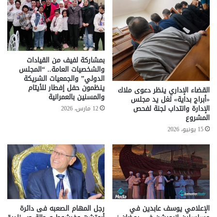
بمشاركة لفيف من القيادات
والشخصيات العامة.. “المجلس
الدولي” والجمعيات الشريكة
ينظمون حفل إفطار للأيتام
القضاء الإداري ينظر دعوى ملاك
والمسنين بالعمرانية
«أبراج بداية» لغل يد مجلس
الإدارة وانتداب لجنة لفحص
12 مارس، 2026
المشروع
15 يونيو، 2026
الإعلامي يوسف عابدين في
رجل المهام الصعبه فى دائرة