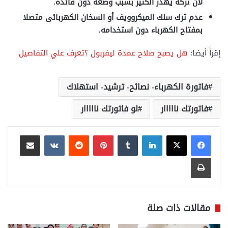
لأن تركه يهدر الكثير بسبب وضعه دون فائدة.
عدم ترك سلك الميكروويف أو السخان الكهربائى متصلا
بمفتاح الكهرباء دون استخدامه.
إقرأ أيضا:
هل يصبح صلاح عمدة ليفربول ؟تعرف علي التفاصيل
فاتورة الكهرباء- نصائح- ترشيد- استهلاك
فاتورتك نااااار
لو فاتورتك نااااار
لينكدإن
بينتيريست
مشاركة عبر البريد
طباعة
مقالات ذات صلة