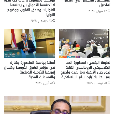
مسلسلين انيميشن في رمضان |
أبوتشت وفرشوط و حالة حب نادرة
تفاصيل
لا تصنعها الأموال بل يصنعها
الانجازات وصدق القلوب ووضوح
17 فبراير، 2026
النوايا
23 ديسمبر، 2025
لطيفة البقمي: اسطورة الحب
أستاذ بجامعة المنصورة يشارك
الكلاسيكي الرومانسي انتهت
في مؤتمر الشرق الأوسط وشمال
لدى جيل الألفية وما بعده وأصبح
إفريقيا للأوعية الدماغية
يعيشها باعتباره سلع استهلاكية
والقسطرة المخية
20 نوفمبر، 2025
4 أبريل، 2025
تحركات
مع
حكومية
الم
لحسم
..