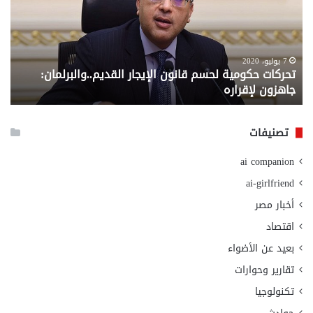
قانون
إلي
الإيجار
الم
القديم..والبرلمان:
الم
جاهزون
للص
لإقراره
من
7 يوليو، 2020
تحركات حكومية لحسم قانون الإيجار القديم..والبرلمان:
م
وزا
جاهزون لإقراره
و
الت
الا
تصنيفات
ai companion
ai-girlfriend
أخبار مصر
اقتصاد
بعيد عن الأضواء
تقارير وحوارات
تكنولوجيا