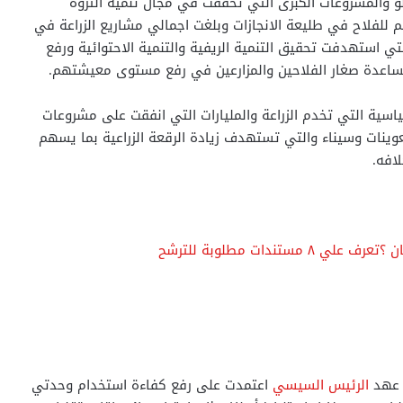
و والمشروعات الكبرى التي تحققت في مجال تنمية الثروة
 للفلاح في طليعة الانجازات وبلغت اجمالي مشاريع الزراعة في
 مشروع تجاوزت 26 مليار جنية والتي استهدفت تحقيق التنمية الريفية والتنمية الاحتوائية ورفع
ساعدة صغار الفلاحين والمزارعين في رفع مستوى معيشتهم.
ياسية التي تخدم الزراعة والمليارات التي انفقت على مشروعات
نات وسيناء والتي تستهدف زيادة الرقعة الزراعية بما يسهم
افه.
تندات مطلوبة للترشح
ي عهد
الرئيس السيسي
اعتمدت على رفع كفاءة استخدام وحدتي