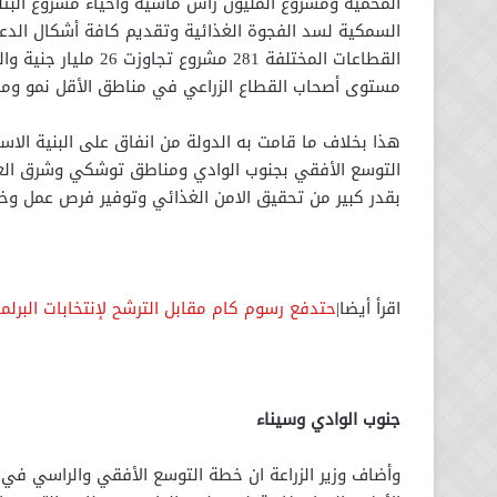
المحمية ومشروع المليون رأس ماشية واحياء مشروع البتل
السمكية لسد الفجوة الغذائية وتقديم كافة أشكال الدعم
القطاعات المختلفة 281
مستوى أصحاب القطاع الزراعي في مناطق الأقل نمو وم
هذا بخلاف ما قامت به الدولة من انفاق على البنية الاس
التوسع الأفقي بجنوب الوادي ومناطق توشكي وشرق العوي
بقدر كبير من تحقيق الامن الغذائي وتوفير فرص عمل وخل
اقرأ أيضا|
حتدفع رسوم كام مقابل الترشح لإنتخابات البرلمان ؟تعرف علي ٨ مس
جنوب الوادي وسيناء
وأضاف وزير الزراعة ان خطة التوسع الأفقي والراسي ف