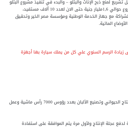
ل تشريع لمنع ذبح الإناث والبتلو – والبدء في تنفيذ مشروع البتلو
لزيادة الثروة الحيوانية في مصر وبلغ ما تم تمويله للمشروع حوالي 1,6مليار جنية حتى الان لعدد 10 آلاف مستفيد،
راع بالشراكة مع جهاز الخدمة الوطنية ومؤسسة مصر الخير وتحقيق
برلمان يوافق على زيادة الرسم السنوي علي كل من يملك سيارة بها أجهزة
كما تم تطوير إنتاج اللقاحات البيطرية، وإنشاء محطة للإنتاج الحيواني وتصنيع الألبان بعدد رؤوس 7000 رأس ماشية وعمل
 لدفع عجلة الإنتاج ولأول مرة يتم الموافقة على استفادة