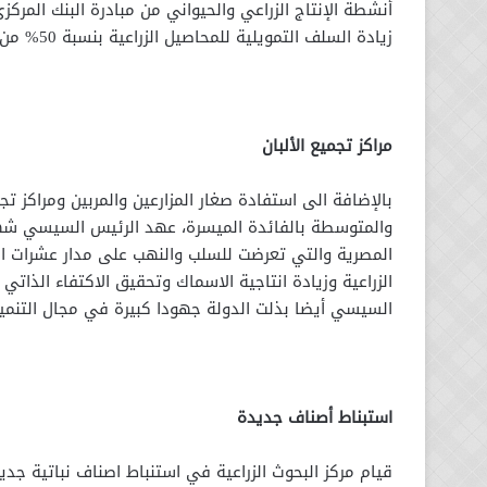
أنشطة الإنتاج الزراعي والحيواني من مبادرة البنك المر
زيادة السلف التمويلية للمحاصيل الزراعية بنسبة 50% من تكلفة المحصول وهذه القروض تقدم للفلاح والمزارع بفائدة 5%.
مراكز تجميع الألبان
بالإضافة الى استفادة صغار المزارعين والمربين ومراكز تج
والمتوسطة بالفائدة الميسرة، عهد الرئيس السيسي شهد 
المصرية والتي تعرضت للسلب والنهب على مدار عشرات الس
الزراعية وزيادة انتاجية الاسماك وتحقيق الاكتفاء الذاتي
السيسي أيضا بذلت الدولة جهودا كبيرة في مجال التنمية ا
استبناط أصناف جديدة
قيام مركز البحوث الزراعية في استنباط اصناف نباتية جديد