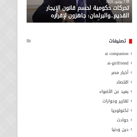
معاش المط
7 يوليو، 2020
لإقراره
من
تحركات حكومية لحسم قانون الإيجار
المطلوبة ل
وزارة
القديم..والبرلمان: جاهزون لإقراره
الاجتماعي
التضامن
الاجتماعي
تصنيفات
ai companion
ai-girlfriend
أخبار مصر
اقتصاد
بعيد عن الأضواء
تقارير وحوارات
تكنولوجيا
حوادث
دين ودنيا