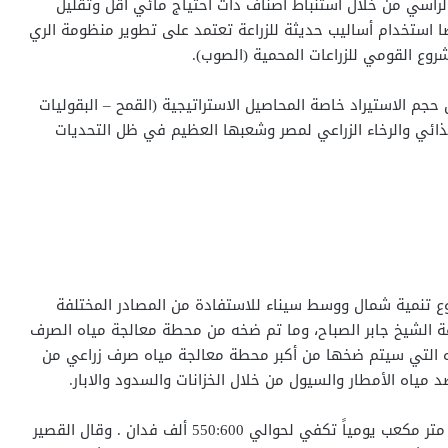
لراسي من خلال استنباط أصناف ذات احتياج مائي اقل وتقليل
يضا استخدام أساليب حديثة للزراعة تعتمد على تطوير منظومة الري
روع القومي للزراعات المحمية (الصوب).
م الاستيراد خاصة المحاصيل الاستراتيجية (القمح – البقوليات
لغذائي والرخاء الزراعي لمصر وشعبها العظيم في ظل التحديات
ع تنمية شمال ووسط سيناء للاستفادة من المصادر المختلفة
رعة الشيخ جابر الصباح، وما تم ضخه من محطة معالجة مياه الصرف
ياه التي سيتم ضخها من أكبر محطة معالجة مياه صرف زراعي من
 مياه الأمطار والسيول من خلال الخزانات والسدود والابار.
ولتصل اجمالى كمية المياه التي سيتم ضخها 9.6 مليون متر مكعب يومياً تكفي لحوالي 550:600 ألف فدان . وقال القصير