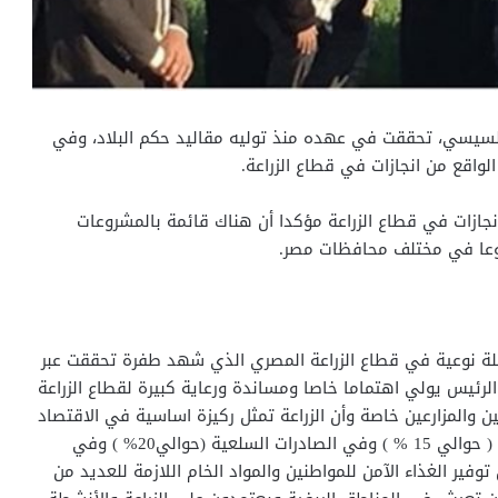
 السيسي، تحققت في عهده منذ توليه مقاليد حكم البلاد، وفي
لسيد القصير، أكد أن مصر شهدت 6 سنوات انجازات في قطاع الزراعة مؤكدا أن هناك قائمة بالمشروعات
ة بتحقيق نقلة نوعية في قطاع الزراعة المصري الذي شهد طفرة تحققت عبر
رئيس يولي اهتماما خاصا ومساندة ورعاية كبيرة لقطاع الزراعة
 والمزارعين خاصة وأن الزراعة تمثل ركيزة اساسية في الاقتصاد
القومي من حيث مساهمتها في الناتج المحلي الاجمالي ( حوالي 15 % ) وفي الصادرات السلعية (حوالي20% ) وفي
 مسؤوليتها عن توفير الغذاء الآمن للمواطنين والمواد الخام اللازمة للعديد من