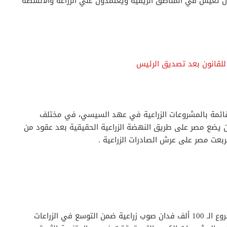
ان تعيش في المناطق الريفية ويعتمدون علي الزراعة والأنشطة
للقانون بعد تصديق الرئيس
مصر خلالها قائمة بالمشروعات الزراعية في عهد السيسي، في مختلف
 يضع مصر على طريق النهضة الزراعية الحقيقية بعد عقود من
ربعت مصر على عرش الصادرات الزراعية .
وجاء مشروع استصلاح المليون ونصف المليون فدان ومشروع الـ 100 ألف فدان صوب زراعية ضمن التوسع في الزراعات