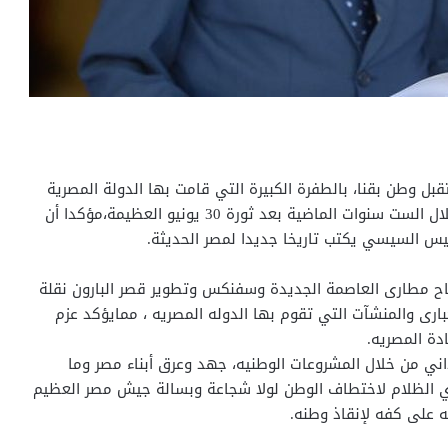
ل وطن بقنا، بالطفرة الكبيرة التي قامت بها الدولة المصرية
على كافة المناحي الاقتصادية والاجتماعية والانشائية،خلال الست سنوات الماضية بعد ثورة 30 يونيو العظيمة،مؤكدا أن
ئيس السيسي يكتب تاريخا جديدا لمصر الحديثة.
تتاح مطارى العاصمة الجديدة وسفنكس وتطوير قصر البارون نقلة
رى والمنشآت التي تقوم بها الدوله المصريه ، ممايؤكد عزم
دة المصريه.
ي من خلال المشروعات الوطنيه، جهد وعرق أبناء مصر وما
خططت قوي الظلام لاختطاف الوطن لولا شجاعة وبسالة جيش مصر العظيم
 على كفه لإنقاذ وطنه.