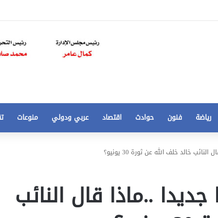
رياضة
فنون
حوادث
اقتصاد
عربي ودولي
منوعات
تق
تخفيض
نائب خالد خلف الله عن ثورة 30 يونيو؟
سعر
المتر
من
ديدا ..ماذا قال النائب
250
21 أغسطس، 2020
الي
 مخالفات
تخفيض سعر المتر من 250 الي 50 جنيها
50