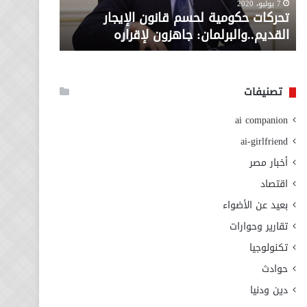
معاش المط
7 يوليو، 2020
لإقراره
من
تحركات حكومية لحسم قانون الإيجار
المطلوبة ل
وزارة
القديم..والبرلمان: جاهزون لإقراره
الاجتماعي
التضامن
الاجتماعي
تصنيفات
ai companion
ai-girlfriend
أخبار مصر
اقتصاد
بعيد عن الأضواء
تقارير وحوارات
تكنولوجيا
حوادث
دين ودنيا