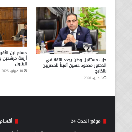
حسام لبن الأقر
أربعة مرشحين با
حزب مستقبل وطن يجدد الثقة في
البترول
الدكتور محمود حسين أميناً للمصريين
بالخارج
10 فبراير، 2026
3 مايو، 2026
موقع الحدث 24
أقسام 