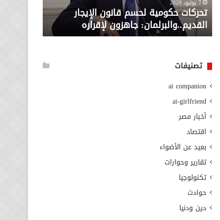
معاش المط
7 يوليو، 2020
لإقراره
من
تحركات حكومية لحسم قانون الإيجار
المطلوبة ل
وزارة
القديم..والبرلمان: جاهزون لإقراره
الاجتماعي
التضامن
الاجتماعي
تصنيفات
ai companion
ai-girlfriend
أخبار مصر
اقتصاد
بعيد عن الأضواء
تقارير وحوارات
تكنولوجيا
حوادث
دين ودنيا