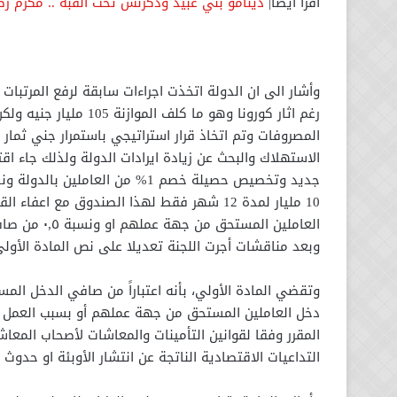
اقرأ أيضا|
دينامو بني عبيد ودكرنس تحت القبة .. مكرم رضوا
وأشار الى ان الدولة اتخذت اجراءات سابقة لرفع المرتبا
رغم اثار كورونا وهو ما ك
المصروفات وتم اتخاذ قرار استراتيجي باستمرار جني ثمار
الاستهلاك والبحث عن زيادة ايرادات الدولة ولذلك جاء اق
العاملين المستحق من جهة عملهم او ونسبة ٠,٥ من صافي المستحق من المعاش .
وبعد مناقشات أجرت اللجنة تعديلا على نص المادة الأو
المقرر وفقا لقوانين التأمينات والمعاشات لأصحاب الم
التداعيات الاقتصادية الناتجة عن انتشار الأوبئة او حدوث 