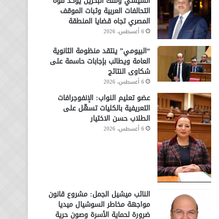
السيسي وملك البحرين يؤكد قوة
التحالفات العربية وثبات الموقف
المصري تجاه قضايا المنطقة
6 أغسطس، 2026
“البيومي” ينتقد منظومة الثانوية
العامة ويطالب بإجابات حاسمة على
شكاوى النتائج
6 أغسطس، 2026
عضو تعليم النواب: الإنفوجرافات
التعريفية بالكليات تسهّل على
الطلاب حسن الاختيار
6 أغسطس، 2026
النائب ميشيل الجمل: مشروع قانون
مواجهة مخاطر السوشيال ميديا
ضرورة لحماية الأسرة وصون حرية