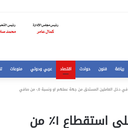
رياضة
فنون
حوادث
اقتصاد
عربي ودولي
منوعات
تق
تخفيض
خطة النواب توافق على استقطاع ١٪؜ من صافي دخل العاملين المستحق من جهة عملهم او ونسبة ٠,٥ من صافي
سعر
المتر
من
250
خطة النواب توافق على استقطاع ١٪؜ من
21 أغسطس، 2020
الي
 مخالفات
تخفيض سعر المتر من 250 الي 50 جنيها
50