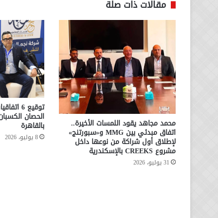
مقالات ذات صلة
توقيع 6 ا
الحصان الكسبا
محمد مجاهد يقود اللمسات الأخيرة..
بالقاهرة
اتفاق مبدئي بين MMG و«سبورتنج»
8 يوليو، 2026
لإطلاق أول شراكة من نوعها داخل
مشروع CREEKS بالإسكندرية
31 يوليو، 2026