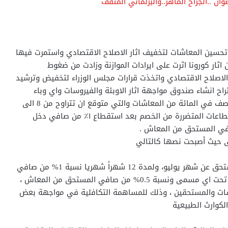
ن ..الجراح الماهر..والبرلماني المثقف
ت تحسين المعاشات لتخفيف اثار الاصلاح الاقتصادي واستمرت فيها
لف الموازنة 105 مليار جنيه ولكن اثار كورونا اثرت على ايرادات الموازنة وزادت من ضغوط
 الاصلاح الاقتصادي واتخذت قرارات مجلس الوزراء لتخفيض وترشيد
تراح انشاء صندوق مواجهة اثار الاوبئة والفيروسات واي وباء
جديد وتخصيص حصيلة خصم 1% من العاملين بالدولة ونصف في المائة من المعاشات والتي متوقع ان تتراوح من 8 الى
10 مليار لمدة 12 شهر فقط لهذا الصندوق مع اعفاء القطاعات المتضررة من الخصم بعد استقطاع ١٪؜ من صافي دخل
لى حيث أصبحت نصها كالتالي
وتقضي المادة الأولي، بأنه اعتباراً من صافي الدخل المستحق عن شهر يوليو، ولمدة 12 شهراً شهريا نسبة 1% من صافي
دخل العاملين المستحق من جهة عملهم أو بسبب العمل تحت اي مسمى ونسبة 0.5% من صافي المستحق من المعاش ،
عاشات والمستحقين ، وذلك للمساهمة التكافلية في مواجهة بعض
الكوارث الطبيعية