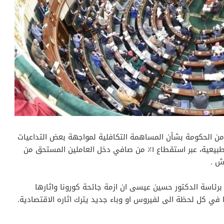
ن الحكومة بشأن المساهمة التكافلية لمواجهة بعض التداعيات
الأقتصادية الناتجة عن انتشار الاوبئة او حدوث الكوارث الطبيعية، عبر استقطاع ١٪؜ من صافي دخل العاملين المستحق من
م برئاسة الدكتور حسين عيسى ان ازمة جائحة كورونا واثارها
ا في كل لحظة الى لفيروس او وباء جديد يترك اثاره الاقتصادية.