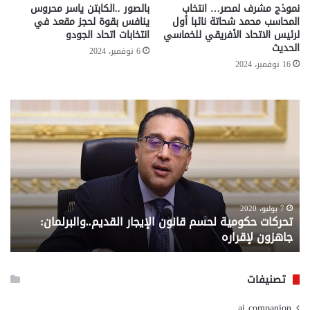
نموذج مشرف لمصر… انتخاب
بالصور ..الكابتن ياسر محروس
المحاسب محمد شحاتة نائبا أول
ينافس بقوة لحجز مقعد في
لرئيس الاتحاد الأفريقي للخماسي
انتخابات اتحاد الجودو
الحديث
6 نوفمبر، 2024
16 نوفمبر، 2024
تحركات
مع
حكومية
الم
لحسم
..
قانون
إلي
الإيجار
الم
القديم..والبرلمان:
الم
جاهزون
للص
لإقراره
من
7 يوليو، 2020
تحركات حكومية لحسم قانون الإيجار القديم..والبرلمان:
م
وزا
جاهزون لإقراره
و
الت
الا
تصنيفات
ai companion