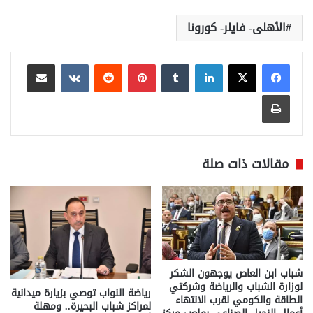
الأهلى- فايلر- كورونا
لينكدإن
بينتيريست
مشاركة عبر البريد
طباعة
مقالات ذات صلة
شباب ابن العاص يوجهون الشكر
لوزارة الشباب والرياضة وشركتي
رياضة النواب توصي بزيارة ميدانية
الطاقة والكومي لقرب الانتهاء
لمراكز شباب البحيرة.. ومهلة