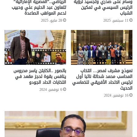
وسام على صدري وتجسيد لرؤية
الرياضي..”المصرية الإماراتية”
الرئيس السيسي في تمكين
تتعاون عبد الحليم علي وحبيب
الشباب
لدعم المواهب الصاعدة
11 سبتمبر، 2025
28 مايو، 2025
نموذج مشرف لمصر… انتخاب
بالصور ..الكابتن ياسر محروس
المحاسب محمد شحاتة نائبا أول
ينافس بقوة لحجز مقعد في
لرئيس الاتحاد الأفريقي للخماسي
انتخابات اتحاد الجودو
الحديث
6 نوفمبر، 2024
16 نوفمبر، 2024
تحركات
مع
حكومية
الم
لحسم
..
قانون
إلي