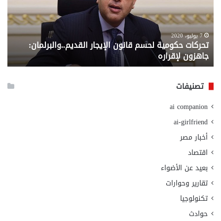
الإيجار
الم
القديم..والبرلمان:
الم
جاهزون
للص
لإقراره
من
7 يوليو، 2020
تحركات حكومية لحسم قانون الإيجار القديم..والبرلمان:
م
وزا
جاهزون لإقراره
و
الت
الا
تصنيفات
ai companion
ai-girlfriend
أخبار مصر
اقتصاد
بعيد عن الأضواء
تقارير وحوارات
تكنولوجيا
حوادث