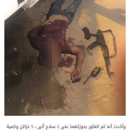
وأكدت أنه تم العثور بحوزتهما على 2 سلاح آلى ، 5 خزائن وكمية