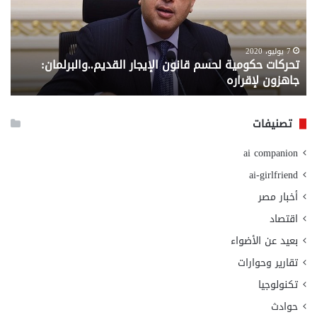
الإيجار
الم
القديم..والبرلمان:
الم
جاهزون
للص
لإقراره
من
7 يوليو، 2020
تحركات حكومية لحسم قانون الإيجار القديم..والبرلمان:
م
وزا
جاهزون لإقراره
و
الت
الا
تصنيفات
ai companion
ai-girlfriend
أخبار مصر
اقتصاد
بعيد عن الأضواء
تقارير وحوارات
تكنولوجيا
حوادث