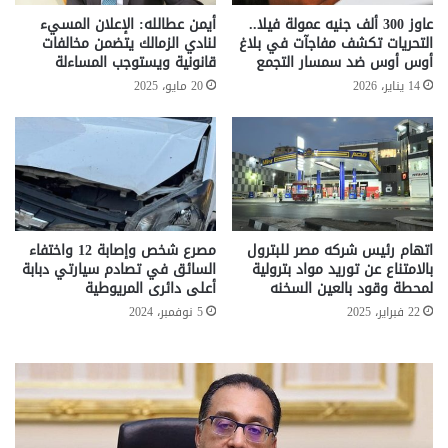
عاوز 300 ألف جنيه عمولة فيلا..
أيمن عطالله: الإعلان المسيء
التحريات تكشف مفاجآت في بلاغ
لنادي الزمالك يتضمن مخالفات
أوس أوس ضد سمسار التجمع
قانونية ويستوجب المساءلة
14 يناير، 2026
20 مايو، 2025
اتهام رئيس شركه مصر للبترول
مصرع شخص وإصابة 12 واختفاء
بالامتناع عن توريد مواد بترولية
السائق في تصادم سيارتي دبابة
لمحطة وقود بالعين السخنه
أعلى دائرى المريوطية
22 فبراير، 2025
5 نوفمبر، 2024
تحركات
مع
حكومية
الم
لحسم
..
قانون
إلي