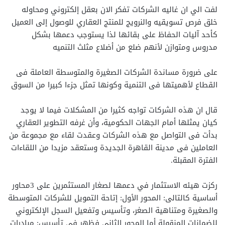
لفت الي ان غاليه الشركات تفكر الان بعقل إلكتروني ومحاوله
خلق فرص تسويقيه والنرويج للمنتج العقاري للوصول إلى العميل
كأحد آليات الحفاظ على بقائها لذا يستوجب دعمها بشكل
مدروس ومتوازن لأنهم ضلع من أضلاع مثلث التنميه
على ضرورة مساندة الشركات الصغيرة والمتوسطة العاملة فى
القطاع لأهميتها فى التنمية وكونها تمثل جزءا كبيرا من السوق
قال ان هذه الشركات تواجه كثيرا من المشكلات فيما لا يوجد
كيان يمثلها أمام الجهات الحكومية، وأن غرفه التطوير العقاري
بدأت فى التواصل مع هذه الشركات وعقدت لقاء مع مجموعة من
العاملين فى مدينة القاهرة الجديدة وستعقد مزيدا من اللقاءات
الفترة المقبلة.
ركزت هيئه الاستثمار في دعمها لصغار المستثمرين على 3محاور
أساسية كالتالى: المحور الأول: إتاحة التمويل للشركات المتوسطة
والصغيرة ومتناهية الصغر، وتأسيس وتفعيل السجل الإلكتروني
للضمانات المنقولة أما المحور الثانى فظهر في تأسيس: مبادرات