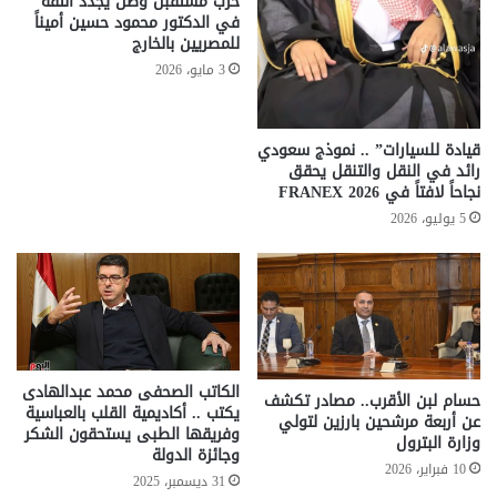
حزب مستقبل وطن يجدد الثقة
في الدكتور محمود حسين أميناً
للمصريين بالخارج
3 مايو، 2026
قيادة للسيارات” .. نموذج سعودي
رائد في النقل والتنقل يحقق
نجاحاً لافتاً في FRANEX 2026
5 يوليو، 2026
الكاتب الصحفى محمد عبدالهادى
حسام لبن الأقرب.. مصادر تكشف
يكتب .. أكاديمية القلب بالعباسية
عن أربعة مرشحين بارزين لتولي
وفريقها الطبى يستحقون الشكر
وزارة البترول
وجائزة الدولة
10 فبراير، 2026
31 ديسمبر، 2025