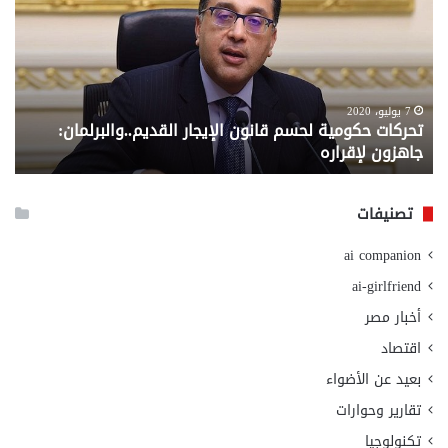
لحسم
..
قانون
إلي
الإيجار
الم
القديم..والبرلمان:
الم
جاهزون
للص
لإقراره
من
7 يوليو، 2020
تحركات حكومية لحسم قانون الإيجار القديم..والبرلمان:
م
وزا
جاهزون لإقراره
و
الت
الا
تصنيفات
ai companion
ai-girlfriend
أخبار مصر
اقتصاد
بعيد عن الأضواء
تقارير وحوارات
تكنولوجيا