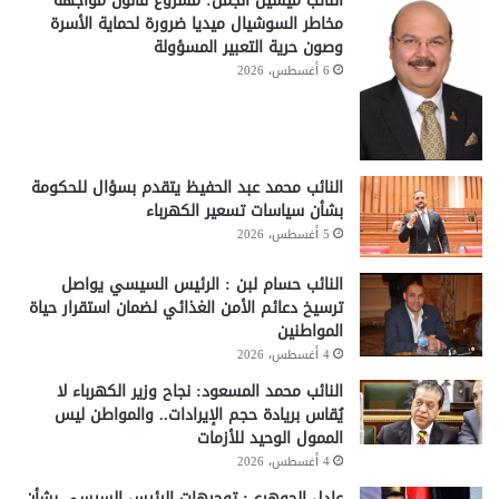
النائب ميشيل الجمل: مشروع قانون مواجهة
مخاطر السوشيال ميديا ضرورة لحماية الأسرة
وصون حرية التعبير المسؤولة
6 أغسطس، 2026
النائب محمد عبد الحفيظ يتقدم بسؤال للحكومة
بشأن سياسات تسعير الكهرباء
5 أغسطس، 2026
النائب حسام لبن : الرئيس السيسي يواصل
ترسيخ دعائم الأمن الغذائي لضمان استقرار حياة
المواطنين
4 أغسطس، 2026
النائب محمد المسعود: نجاح وزير الكهرباء لا
يُقاس بريادة حجم الإيرادات.. والمواطن ليس
الممول الوحيد للأزمات
4 أغسطس، 2026
عادل الجوهري: توجيهات الرئيس السيسي بشأن