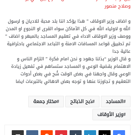
وصلاح منصور
و اضاف وزير الاوقاف ” هذا يؤكد اننا بلد محبة للاديان و لرسول
الله و لاولياء الله في كل الأماكن سواء القرى او النجوع او المدن
ووصف وزير الاوقاف الاداء في تعقيم المساجد بالمبهر و اضاف ”
تم تطبيق قواعد المسافات الامنة و التباعد الاجتماعي باحترافية
عالية جدا
و قال الوزير “بذلنا جهود و نحن امام فكرة ” التزام الناس و
الاهتمام بقضية الوعي و المساجد ستساهم في تفعيل زيادة
الوعي وقال واجهنا في بعض الوقت شُح في بعض أدوات
التعقيم و تجاوزنا عنها و توجه بعض الاهالي بالتبرعات ايضا
المساجد
ذبح الذبائح
مختار جمعة
وزير الأوقاف
لينكدإن
بينتيريست
مشاركة عبر البريد