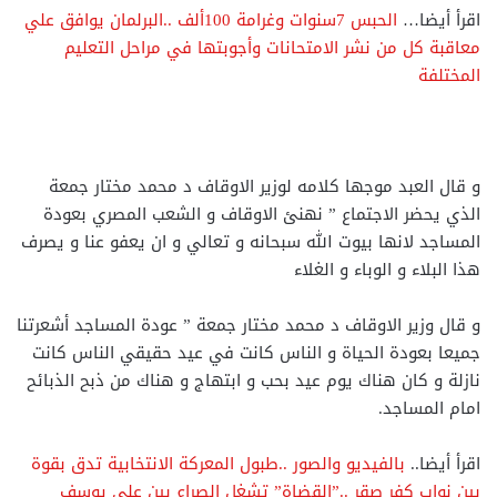
اقرأ أيضا…
الحبس 7سنوات وغرامة 100ألف ..البرلمان يوافق علي
معاقبة كل من نشر الامتحانات وأجوبتها في مراحل التعليم
المختلفة
و قال العبد موجها كلامه لوزير الاوقاف د محمد مختار جمعة
الذي يحضر الاجتماع ” نهنئ الاوقاف و الشعب المصري بعودة
المساجد لانها بيوت الله سبحانه و تعالي و ان يعفو عنا و يصرف
هذا البلاء و الوباء و الغلاء
و قال وزير الاوقاف د محمد مختار جمعة ” عودة المساجد أشعرتنا
جميعا بعودة الحياة و الناس كانت في عيد حقيقي الناس كانت
نازلة و كان هناك يوم عيد بحب و ابتهاج و هناك من ذبح الذبائح
امام المساجد.
اقرأ أيضا..
بالفيديو والصور ..طبول المعركة الانتخابية تدق بقوة
بين نواب كفر صقر ..”القضاة” تشغل الصراع بين علي يوسف