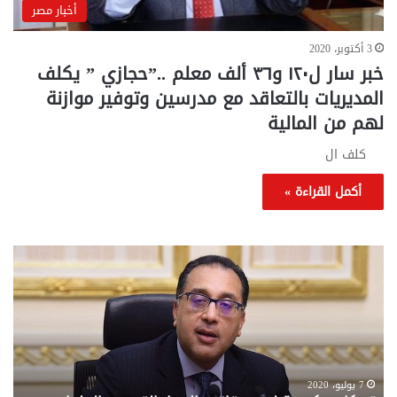
أخبار مصر
3 أكتوبر، 2020
خبر سار ل١٢٠ و٣٦ ألف معلم ..”حجازي ” يكلف
المديريات بالتعاقد مع مدرسين وتوفير موازنة
لهم من المالية
كلف ال
أكمل القراءة »
تحركات
مع
حكومية
الم
لحسم
..
قانون
إلي
الإيجار
الم
القديم..والبرلمان:
الم
جاهزون
للص
لإقراره
من
7 يوليو، 2020