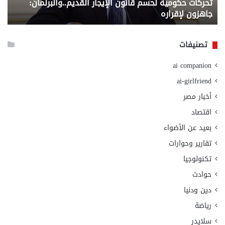
تحركات حكومية لحسم قانون الإيجار القديم..والبرلمان:
م
وزا
جاهزون لإقراره
و
الت
الا
تصنيفات
ai companion
ai-girlfriend
أخبار مصر
اقتصاد
بعيد عن الأضواء
تقارير وحوارات
تكنولوجيا
حوادث
دين ودنيا
رياضة
سلايدر