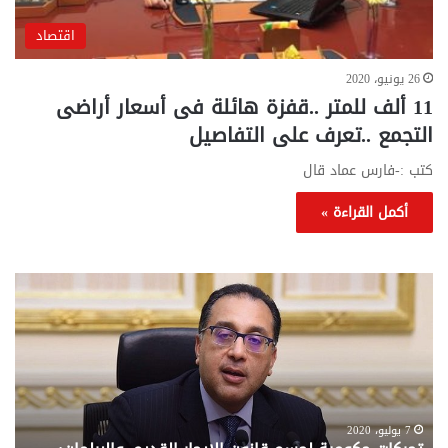
اقتصاد
26 يونيو، 2020
11 ألف للمتر ..قفزة هائلة فى أسعار أراضى
التجمع ..تعرف على التفاصيل
كتب :-فارس عماد قال
أكمل القراءة »
تحركات
مع
حكومية
الم
لحسم
..
قانون
إلي
الإيجار
الم
القديم..والبرلمان:
الم
جاهزون
للص
لإقراره
من
7 يوليو، 2020