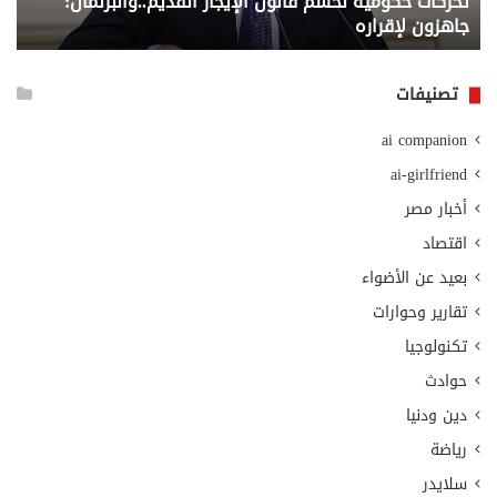
تحركات حكومية لحسم قانون الإيجار القديم..والبرلمان:
م
وزا
جاهزون لإقراره
و
الت
الا
تصنيفات
ai companion
ai-girlfriend
أخبار مصر
اقتصاد
بعيد عن الأضواء
تقارير وحوارات
تكنولوجيا
حوادث
دين ودنيا
رياضة
سلايدر