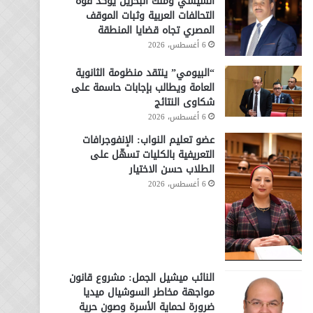
السيسي وملك البحرين يؤكد قوة
التحالفات العربية وثبات الموقف
المصري تجاه قضايا المنطقة
6 أغسطس، 2026
“البيومي” ينتقد منظومة الثانوية
العامة ويطالب بإجابات حاسمة على
شكاوى النتائج
6 أغسطس، 2026
عضو تعليم النواب: الإنفوجرافات
التعريفية بالكليات تسهّل على
الطلاب حسن الاختيار
6 أغسطس، 2026
النائب ميشيل الجمل: مشروع قانون
مواجهة مخاطر السوشيال ميديا
ضرورة لحماية الأسرة وصون حرية