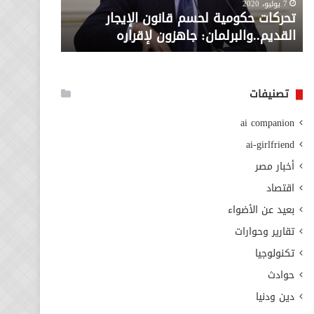
معاش المط
7 يوليو، 2020
لإقراره
من
تحركات حكومية لحسم قانون الإيجار
المطلوبة ل
وزارة
القديم..والبرلمان: جاهزون لإقراره
الاجتماعي
التضامن
الاجتماعي
تصنيفات
ai companion
ai-girlfriend
أخبار مصر
اقتصاد
بعيد عن الأضواء
تقارير وحوارات
تكنولوجيا
حوادث
دين ودنيا