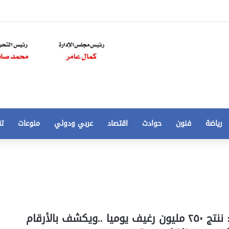
رياضة
فنون
حوادث
اقتصاد
عربي ودولي
منوعات
تق
تخفيض
سعر
المتر
من
250
21 أغسطس، 2020
الي
 مخالفات
تخفيض سعر المتر من 250 الي 50 جنيها
احمد كمال : ننتج ٢٥٠ مليون رغيف يوميا ..ويكشف بالأرقام
50