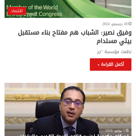
اقتصاد
18 ديسمبر، 2024
وفيق نصير: الشباب هم مفتاح بناء مستقبل
بيئي مستدام
نظمت مؤسسة “جر
أكمل القراءة »
تحركات
مع
حكومية
الم
لحسم
..
قانون
إلي
الإيجار
الم
القديم..والبرلمان:
الم
جاهزون
للص
لإقراره
من
7 يوليو، 2020