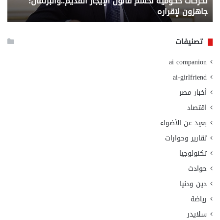
تحركات حكومية لحسم قانون الإيجار القديم..والبرلمان:
م
وزا
جاهزون لإقراره
و
الت
الا
تصنيفات
ai companion
ai-girlfriend
أخبار مصر
اقتصاد
بعيد عن الأضواء
تقارير وحوارات
تكنولوجيا
حوادث
دين ودنيا
رياضة
سلايدر