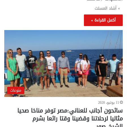
» أشاد المستث
أكمل القراءة »
منوعات
11 يوليو، 2020
سائحون أجانب للعناني:مصر توفر مناخا صحيا
مثاليا لرحلاتنا وقضينا وقتا رائعا بشرم
الشيخ..صور