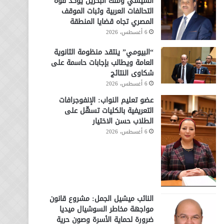
السيسي وملك البحرين يؤكد قوة
التحالفات العربية وثبات الموقف
المصري تجاه قضايا المنطقة
6 أغسطس، 2026
“البيومي” ينتقد منظومة الثانوية
العامة ويطالب بإجابات حاسمة على
شكاوى النتائج
6 أغسطس، 2026
عضو تعليم النواب: الإنفوجرافات
التعريفية بالكليات تسهّل على
الطلاب حسن الاختيار
6 أغسطس، 2026
النائب ميشيل الجمل: مشروع قانون
مواجهة مخاطر السوشيال ميديا
ضرورة لحماية الأسرة وصون حرية