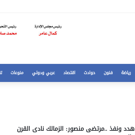
رياضة
فنون
حوادث
اقتصاد
عربي ودولي
منوعات
تق
تخفيض
سعر
المتر
من
250
21 أغسطس، 2020
الي
 مخالفات
تخفيض سعر المتر من 250 الي 50 جنيها
هدد ونفذ ..مرتضى منصور: الزمالك نادى القرن
50