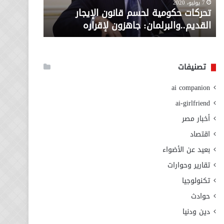
معاش المط
7 يوليو، 2020
لإقراره
من
تحركات حكومية لحسم قانون الإيجار
المطلوبة ل
وزارة
القديم..والبرلمان: جاهزون لإقراره
الاجتماعي
التضامن
الاجتماعي
تصنيفات
ai companion
ai-girlfriend
أخبار مصر
اقتصاد
بعيد عن الأضواء
تقارير وحوارات
تكنولوجيا
حوادث
دين ودنيا