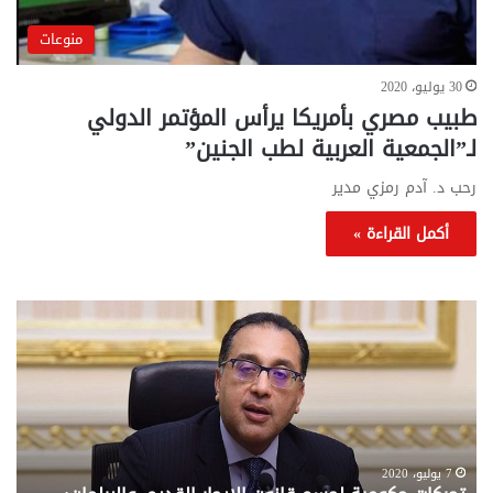
منوعات
30 يوليو، 2020
طبيب مصري بأمريكا يرأس المؤتمر الدولي
لـ”الجمعية العربية لطب الجنين”
رحب د. آدم رمزي مدير
أكمل القراءة »
تحركات
مع
حكومية
الم
لحسم
..
قانون
إلي
الإيجار
الم
القديم..والبرلمان:
الم
جاهزون
للص
لإقراره
من
7 يوليو، 2020