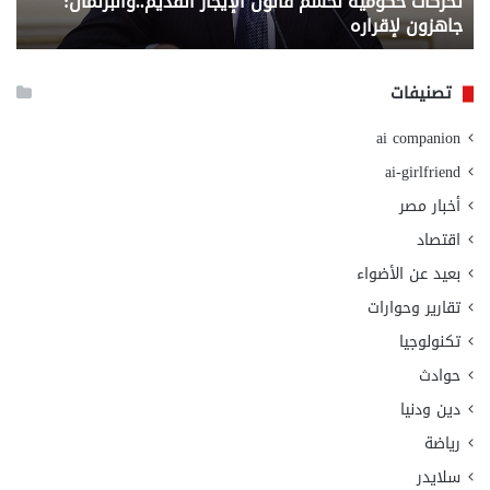
تحركات حكومية لحسم قانون الإيجار القديم..والبرلمان:
م
وزا
جاهزون لإقراره
و
الت
الا
تصنيفات
ai companion
ai-girlfriend
أخبار مصر
اقتصاد
بعيد عن الأضواء
تقارير وحوارات
تكنولوجيا
حوادث
دين ودنيا
رياضة
سلايدر