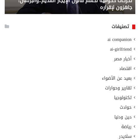
تحركات حكومية لحسم قانون الإيجار القديم..والبرلمان:
م
وزا
جاهزون لإقراره
و
الت
الا
تصنيفات
ai companion
ai-girlfriend
أخبار مصر
اقتصاد
بعيد عن الأضواء
تقارير وحوارات
تكنولوجيا
حوادث
دين ودنيا
رياضة
سلايدر