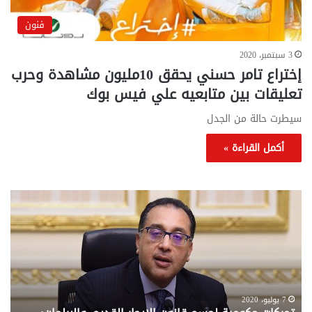
فنون
3 سبتمبر، 2020
إختراع تامر حسني يحقق 10مليون مشاهدة وحرب
تعليقات بين متابعيه علي فيس بوك
سيطرت حالة من الجدل
أكمل القراءة »
تحركات
مع
حكومية
الم
لحسم
..
قانون
إلي
الإيجار
الم
القديم..والبرلمان:
الم
جاهزون
للص
لإقراره
من
7 يوليو، 2020