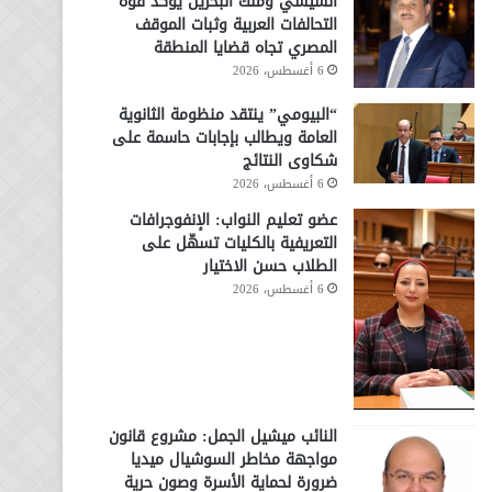
السيسي وملك البحرين يؤكد قوة
التحالفات العربية وثبات الموقف
المصري تجاه قضايا المنطقة
6 أغسطس، 2026
“البيومي” ينتقد منظومة الثانوية
العامة ويطالب بإجابات حاسمة على
شكاوى النتائج
6 أغسطس، 2026
عضو تعليم النواب: الإنفوجرافات
التعريفية بالكليات تسهّل على
الطلاب حسن الاختيار
6 أغسطس، 2026
النائب ميشيل الجمل: مشروع قانون
مواجهة مخاطر السوشيال ميديا
ضرورة لحماية الأسرة وصون حرية