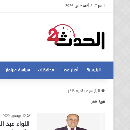
السبت, 8 أغسطس 2026
الرئيسية
أخبار مصر
محافظات
سياسة وبرلمان
عاجل
الرئيسية
/
قرية ظفر
تطورات
قرية ظفر
جديدة
في
أزمة
12 نوفمبر، 2020
12 أغسطس، 2020
مخالفات
عاجل تطورات جديدة في أزمة
اللواء عبد ا
البناء