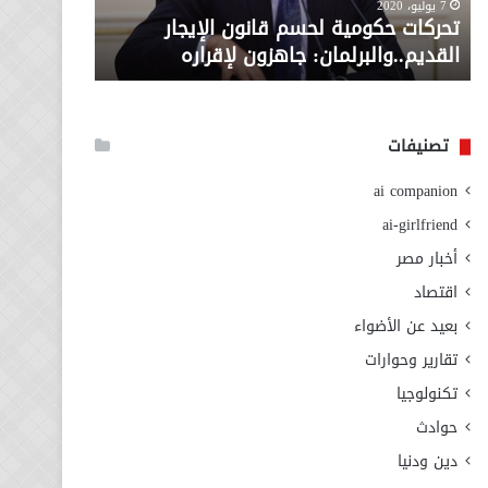
معاش المط
7 يوليو، 2020
لإقراره
من
تحركات حكومية لحسم قانون الإيجار
المطلوبة ل
وزارة
القديم..والبرلمان: جاهزون لإقراره
الاجتماعي
التضامن
الاجتماعي
تصنيفات
ai companion
ai-girlfriend
أخبار مصر
اقتصاد
بعيد عن الأضواء
تقارير وحوارات
تكنولوجيا
حوادث
دين ودنيا