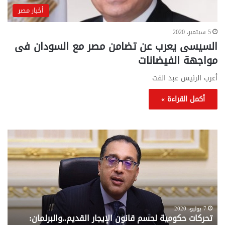
أخبار مصر
5 سبتمبر، 2020
السيسى يعرب عن تضامن مصر مع السودان فى
مواجهة الفيضانات
أعرب الرئيس عبد الفت
أكمل القراءة »
تحركات
مع
حكومية
الم
لحسم
..
قانون
إلي
الإيجار
الم
القديم..والبرلمان:
الم
جاهزون
للص
لإقراره
من
7 يوليو، 2020
تحركات حكومية لحسم قانون الإيجار القديم..والبرلمان:
م
وزا