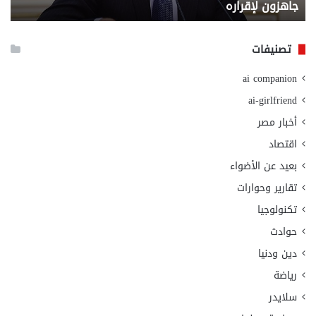
جاهزون لإقراره
و
الت
الا
تصنيفات
ai companion
ai-girlfriend
أخبار مصر
اقتصاد
بعيد عن الأضواء
تقارير وحوارات
تكنولوجيا
حوادث
دين ودنيا
رياضة
سلايدر