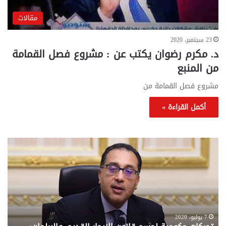
مقالات
23 سبتمبر، 2020
د. مكرم رضوان يكتب عن : مشروع فصل القمامة
من المنبع
مشروع فصل القمامة من
أكمل القراءة »
تحركات
مع
حكومية
الم
لحسم
..
قانون
إلي
الإيجار
الم
القديم..والبرلمان:
الم
جاهزون
للص
لإقراره
من
7 يوليو، 2020