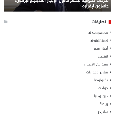
تحركات حكومية لحسم قانون الإيجار القديم..والبرلمان:
م
وزا
جاهزون لإقراره
و
الت
الا
تصنيفات
ai companion
ai-girlfriend
أخبار مصر
اقتصاد
بعيد عن الأضواء
تقارير وحوارات
تكنولوجيا
حوادث
دين ودنيا
رياضة
سلايدر