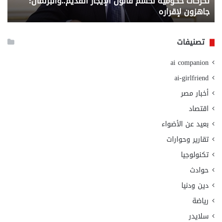
تحركات حكومية لحسم قانون الإيجار القديم..والبرلمان:
م
وزا
جاهزون لإقراره
و
الت
الا
تصنيفات
ai companion
ai-girlfriend
أخبار مصر
اقتصاد
بعيد عن الأضواء
تقارير وحوارات
تكنولوجيا
حوادث
دين ودنيا
رياضة
سلايدر