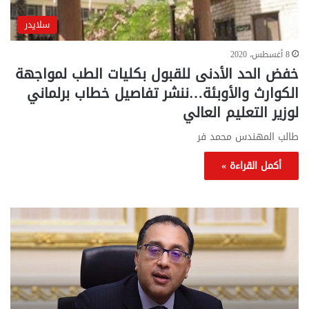
سلايدر
8 أغسطس، 2020
خفض الحد الأدنى للقبول بكليات الطب لمواجهة
الكوارث والأوبئة…ننشر تفاصيل خطاب برلماني
لوزير التعليم العالي
طالب المهندس محمد فر
أكمل القراءة »
تحركات
مع
حكومية
الم
لحسم
..
قانون
إلي
الإيجار
الم
القديم..والبرلمان:
الم
جاهزون
للص