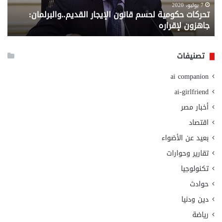
لإقراره
من
7 يوليو، 2020
تحركات حكومية لحسم قانون الإيجار القديم..والبرلمان:
م
وزا
جاهزون لإقراره
و
الت
الا
تصنيفات
ai companion
ai-girlfriend
أخبار مصر
اقتصاد
بعيد عن الأضواء
تقارير وحوارات
تكنولوجيا
حوادث
دين ودنيا
رياضة